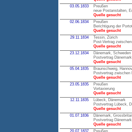
03.05.1833
Preußen
neue Postanstalten, E
Quelle gesucht
02.06.1834
Preußen
Berichtigung der Porto
Quelle gesucht
29.11.1834
Tessin, Zürich
Post-Vertrag zwischen
Quelle gesucht
23.12.1834
Dänemark, Schweden
Postvertrag Dänemark 
Quelle gesucht
05.04.1835
Braunschweig, Hannov
Postvertrag zwische
Quelle gesucht
23.05.1835
Preußen
Vortaxierung
Quelle gesucht
12.11.1835
Lübeck, Dänemark
Postvertrag Lübeck, 
Quelle gesucht
01.07.1836
Dänemark, Grossbrita
Postvertrag Dänemark,
Quelle gesucht
20.07.1837
Preußen