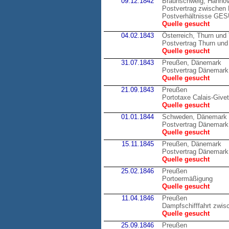
09.12.1842
Braunschweig, Hannov
Postvertrag zwischen 
Postverhältnisse GE
Quelle gesucht
04.02.1843
Österreich, Thurn und
Postvertrag Thurn und 
Quelle gesucht
31.07.1843
Preußen, Dänemark
Postvertrag Dänemark
Quelle gesucht
21.09.1843
Preußen
Portotaxe Calais-Givet
Quelle gesucht
01.01.1844
Schweden, Dänemark
Postvertrag Dänemark
Quelle gesucht
15.11.1845
Preußen, Dänemark
Postvertrag Dänemark
Quelle gesucht
25.02.1846
Preußen
Portoermäßigung
Quelle gesucht
11.04.1846
Preußen
Dampfschifffahrt zwis
Quelle gesucht
25.09.1846
Preußen