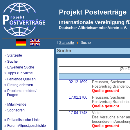
Projekt Postverträge
Internationale Vereinigung f
Deutscher Altbriefsammler-Verein e.V.
l
Startseite
Suche
Suche
» Startseite
» Suche
» Erweiterte Suche
(Zur 
» Tipps zur Suche
» Fehlende Quellen
02.12.1699
Preussen, Sachsen
» Eintrag erfassen
Postvertrag Brandenb
Quelle gesucht
» Probleme melden/
Fragen
17.01.1700
Preussen, Sachsen
Postvertrag Brandenb
» Mitwirkende
Quelle gesucht
» Sponsoren
17.04.1748
Viele
Des Versuchs einer au
» Philatelistische Links
besondere in Ansehung
» Forum Altpostgeschichte
Quelle gesucht