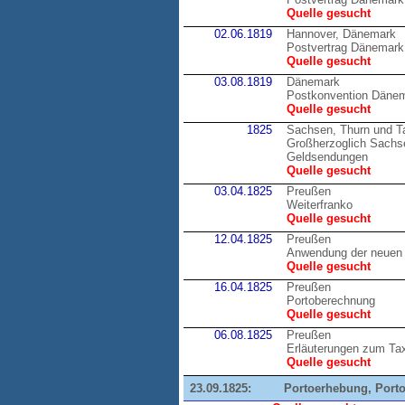
Quelle gesucht
02.06.1819
Hannover, Dänemark
Postvertrag Dänemark
Quelle gesucht
03.08.1819
Dänemark
Postkonvention Däne
Quelle gesucht
1825
Sachsen, Thurn und T
Großherzoglich Sachsen
Geldsendungen
Quelle gesucht
03.04.1825
Preußen
Weiterfranko
Quelle gesucht
12.04.1825
Preußen
Anwendung der neuen 
Quelle gesucht
16.04.1825
Preußen
Portoberechnung
Quelle gesucht
06.08.1825
Preußen
Erläuterungen zum Tax
Quelle gesucht
23.09.1825:
Portoerhebung, Port