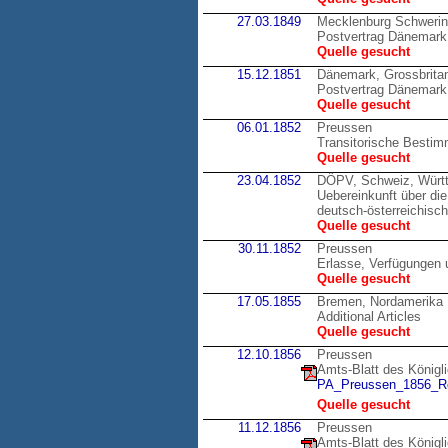
27.03.1849
Mecklenburg Schweri
Postvertrag Dänemark
Quelle gesucht
15.12.1851
Dänemark, Grossbrita
Postvertrag Dänemark,
Quelle gesucht
06.01.1852
Preussen
Transitorische Bestim
Quelle gesucht
23.04.1852
DÖPV, Schweiz, Würt
Uebereinkunft über di
deutsch-österreichisc
Quelle gesucht
30.11.1852
Preussen
Erlasse, Verfügungen 
Quelle gesucht
17.05.1855
Bremen, Nordamerika
Additional Articles
Quelle gesucht
12.10.1856
Preussen
Amts-Blatt des Königl
PA_Preussen_1856_Re
Quelle gesucht
11.12.1856
Preussen
Amts-Blatt des Königl