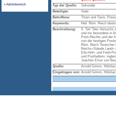
» Adminbereich
Typ der Quelle:
Sekundär
Beteiligte:
Viele
Betroffene:
Thurn und Taxis, Preu
Keywords:
Heil. Röm. Reich deuts
Beschreibung:
II. Teil "Des Versuchs
und ins besondere in 
Post=Rechts und der he
von der heutigen Poste
Röm. Reich Teutscher 
Reichs=Stände Land= u
Erb=Hof= und Feld=Pos
und Posthaltern; ingle
Joachim Ernst von Beu
Quelle:
Arnold Grimm, Hölzlia
Eingetragen von:
Arnold Grimm, Hölzlia