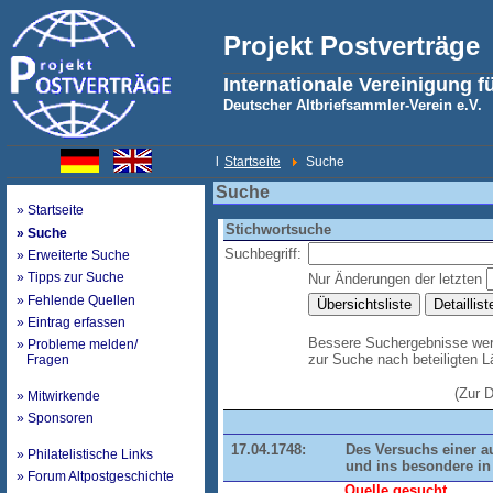
Projekt Postverträge
Internationale Vereinigung f
Deutscher Altbriefsammler-Verein e.V.
l
Startseite
Suche
Suche
» Startseite
Stichwortsuche
» Suche
Suchbegriff:
» Erweiterte Suche
» Tipps zur Suche
Nur Änderungen der letzten
» Fehlende Quellen
» Eintrag erfassen
Bessere Suchergebnisse werd
» Probleme melden/
zur Suche nach beteiligten 
Fragen
(Zur 
» Mitwirkende
» Sponsoren
17.04.1748:
Des Versuchs einer a
» Philatelistische Links
und ins besondere in
» Forum Altpostgeschichte
Quelle gesucht