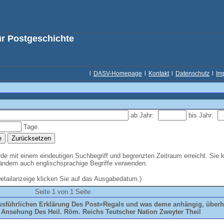
ür Postgeschichte
l
DASV-Homepage
l
Kontakt
l
Datenschutz
l
Im
ab Jahr:
bis Jahr:
Tage.
e mit einem eindeutigen Suchbegriff und begrenzten Zeitraum erreicht. Sie 
Ländern auch englischsprachige Begriffe verwenden.
Detailanzeige klicken Sie auf das Ausgabedatum.)
Seite 1 von 1 Seite
usführlichen Erklärung Des Post=Regals und was deme anhängig, über
 Ansehung Des Heil. Röm. Reichs Teutscher Nation Zweyter Theil