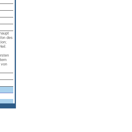
haupt
 Von des
ion;
eil.
rsten
tern
 von