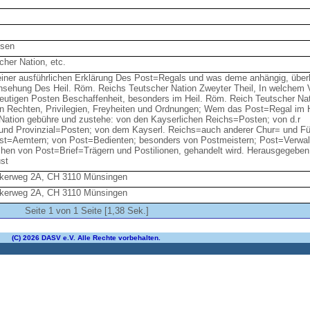
ssen
cher Nation, etc.
 einer ausführlichen Erklärung Des Post=Regals und was deme anhängig, über
Ansehung Des Heil. Röm. Reichs Teutscher Nation Zweyter Theil, In welchem
utigen Posten Beschaffenheit, besonders im Heil. Röm. Reich Teutscher Nat
n Rechten, Privilegien, Freyheiten und Ordnungen; Wem das Post=Regal im H
Nation gebühre und zustehe: von den Kayserlichen Reichs=Posten; von d.r
nd Provinzial=Posten; von dem Kayserl. Reichs=auch anderer Chur= und Fü
t=Aemtern; von Post=Bedienten; besonders von Postmeistern; Post=Verwal
ichen von Post=Brief=Trägern und Postilionen, gehandelt wird. Herausgegeben
st
ckerweg 2A, CH 3110 Münsingen
ckerweg 2A, CH 3110 Münsingen
Seite 1 von 1 Seite [1,38 Sek.]
(C) 2026 DASV e.V. Alle Rechte vorbehalten.