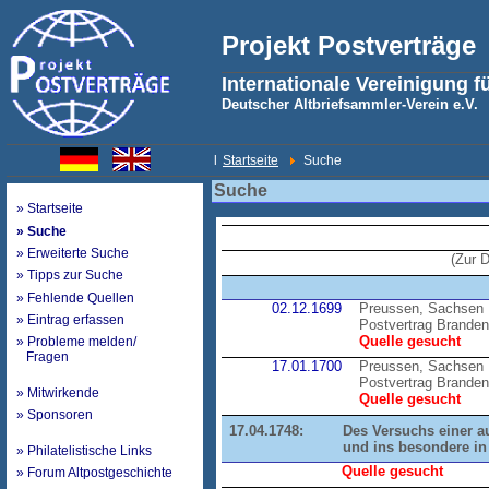
Projekt Postverträge
Internationale Vereinigung f
Deutscher Altbriefsammler-Verein e.V.
l
Startseite
Suche
Suche
» Startseite
» Suche
» Erweiterte Suche
(Zur 
» Tipps zur Suche
» Fehlende Quellen
02.12.1699
Preussen, Sachsen
» Eintrag erfassen
Postvertrag Brande
Quelle gesucht
» Probleme melden/
Fragen
17.01.1700
Preussen, Sachsen
Postvertrag Brande
» Mitwirkende
Quelle gesucht
» Sponsoren
17.04.1748:
Des Versuchs einer a
und ins besondere in
» Philatelistische Links
Quelle gesucht
» Forum Altpostgeschichte