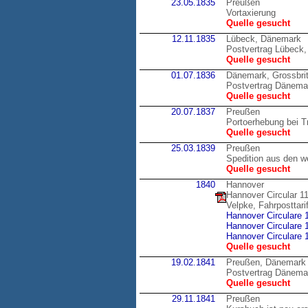
23.05.1835
Preußen
Vortaxierung
Quelle gesucht
12.11.1835
Lübeck, Dänemark
Postvertrag Lübeck
Quelle gesucht
01.07.1836
Dänemark, Grossbri
Postvertrag Dänemar
Quelle gesucht
20.07.1837
Preußen
Portoerhebung bei Tr
Quelle gesucht
25.03.1839
Preußen
Spedition aus den w
Quelle gesucht
1840
Hannover
Hannover Circular 1
Velpke, Fahrposttar
Hannover Circulare 
Hannover Circulare 
Hannover Circulare 
Quelle gesucht
19.02.1841
Preußen, Dänemark
Postvertrag Dänema
Quelle gesucht
29.11.1841
Preußen