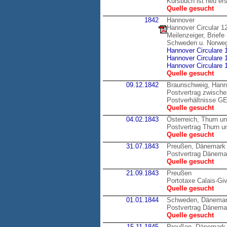
Kursbuch ist neu er
Quelle gesucht
1842
Hannover
Hannover Circular 1
Meilenzeiger, Brief
Schweden u. Norwe
Hannover Circulare 
Hannover Circulare 
Hannover Circulare 
Quelle gesucht
09.12.1842
Braunschweig, Hann
Postvertrag zwische
Postverhältnisse 
Quelle gesucht
04.02.1843
Österreich, Thurn u
Postvertrag Thurn un
Quelle gesucht
31.07.1843
Preußen, Dänemark
Postvertrag Dänema
Quelle gesucht
21.09.1843
Preußen
Portotaxe Calais-Gi
Quelle gesucht
01.01.1844
Schweden, Dänema
Postvertrag Dänema
Quelle gesucht
15.11.1845
Preußen, Dänemark