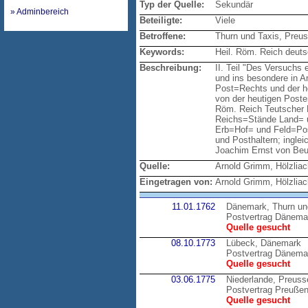
Typ der Quelle:
Sekundär
» Adminbereich
Beteiligte:
Viele
Betroffene:
Thurn und Taxis, Preu
Keywords:
Heil. Röm. Reich deuts
Beschreibung:
II. Teil "Des Versuchs
und ins besondere in 
Post=Rechts und der he
von der heutigen Poste
Röm. Reich Teutscher 
Reichs=Stände Land= u
Erb=Hof= und Feld=Pos
und Posthaltern; ingle
Joachim Ernst von Beu
Quelle:
Arnold Grimm, Hölzlia
Eingetragen von:
Arnold Grimm, Hölzlia
11.01.1762
Dänemark, Thurn un
Postvertrag Dänemar
Quelle gesucht
08.10.1773
Lübeck, Dänemark
Postvertrag Dänema
Quelle gesucht
03.06.1775
Niederlande, Preuss
Postvertrag Preußen
Quelle gesucht