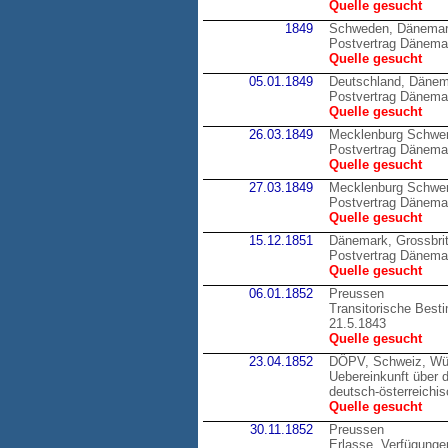
Quelle gesucht
1849
Schweden, Dänema
Postvertrag Dänema
Quelle gesucht
05.01.1849
Deutschland, Däne
Postvertrag Dänemar
Quelle gesucht
26.03.1849
Mecklenburg Schwer
Postvertrag Dänema
Quelle gesucht
27.03.1849
Mecklenburg Schwer
Postvertrag Dänema
Quelle gesucht
15.12.1851
Dänemark, Grossbri
Postvertrag Dänemar
Quelle gesucht
06.01.1852
Preussen
Transitorische Best
21.5.1843
Quelle gesucht
23.04.1852
DÖPV, Schweiz, Wü
Uebereinkunft über 
deutsch-österreichi
Quelle gesucht
30.11.1852
Preussen
Erlasse, Verfügunge