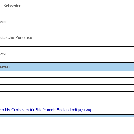
 - Schweden
haven
eußische Portotaxe
haven
haven
co bis Cuxhaven für Briefe nach England.pdf
[0,31MB]