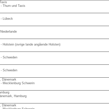
Taxis
- Thurn und Taxis
 - Lübeck
 Niederlande
- Holstein (ovrige lande angående Holsten)
 - Schweden
 - Schweden
n, Dänemark
 - Mecklenburg Schwerin
amburg
Dänemark, Hamburg
n, Dänemark
 - Mecklenburg Schwerin