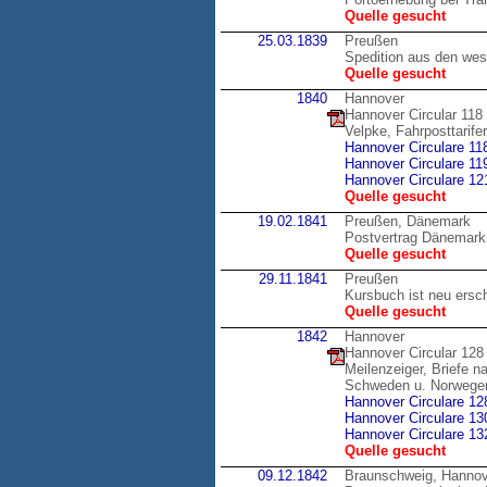
Quelle gesucht
25.03.1839
Preußen
Spedition aus den wes
Quelle gesucht
1840
Hannover
Hannover Circular 118
Velpke, Fahrposttarif
Hannover Circulare 11
Hannover Circulare 11
Hannover Circulare 12
Quelle gesucht
19.02.1841
Preußen, Dänemark
Postvertrag Dänemark
Quelle gesucht
29.11.1841
Preußen
Kursbuch ist neu ersc
Quelle gesucht
1842
Hannover
Hannover Circular 128
Meilenzeiger, Briefe 
Schweden u. Norwege
Hannover Circulare 12
Hannover Circulare 13
Hannover Circulare 13
Quelle gesucht
09.12.1842
Braunschweig, Hannov