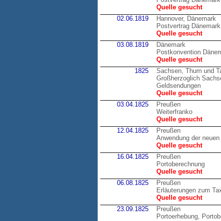
Quelle gesucht
02.06.1819
Hannover, Dänemark
Postvertrag Dänemark
Quelle gesucht
03.08.1819
Dänemark
Postkonvention Däne
Quelle gesucht
1825
Sachsen, Thurn und T
Großherzoglich Sachsen
Geldsendungen
Quelle gesucht
03.04.1825
Preußen
Weiterfranko
Quelle gesucht
12.04.1825
Preußen
Anwendung der neuen 
Quelle gesucht
16.04.1825
Preußen
Portoberechnung
Quelle gesucht
06.08.1825
Preußen
Erläuterungen zum Tax
Quelle gesucht
23.09.1825
Preußen
Portoerhebung, Porto