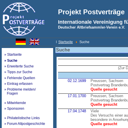
Projekt Postverträge
Internationale Vereinigung f
Deutscher Altbriefsammler-Verein e.V.
l
Startseite
Suche
Suche
» Startseite
» Suche
» Erweiterte Suche
(Zur 
» Tipps zur Suche
» Fehlende Quellen
02.12.1699
Preussen, Sachsen
» Eintrag erfassen
Postvertrag Brandenb
Quelle gesucht
» Probleme melden/
Fragen
17.01.1700
Preussen, Sachsen
Postvertrag Brandenb
» Mitwirkende
Quelle gesucht
» Sponsoren
17.04.1748
Viele
Des Versuchs einer au
» Philatelistische Links
besondere in Ansehung
» Forum Altpostgeschichte
Quelle gesucht