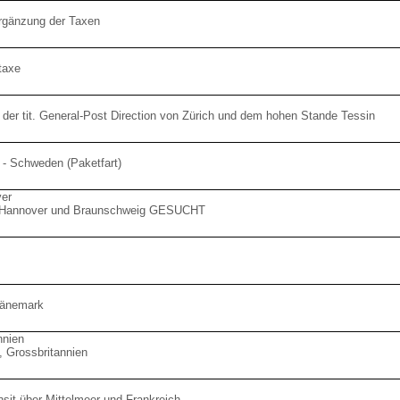
rgänzung der Taxen
taxe
 der tit. General-Post Direction von Zürich und dem hohen Stande Tessin
- Schweden (Paketfart)
er
n Hannover und Braunschweig GESUCHT
Dänemark
nnien
 Grossbritannien
sit über Mittelmeer und Frankreich