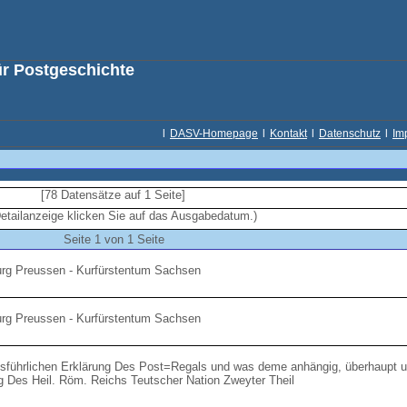
ür Postgeschichte
l
DASV-Homepage
l
Kontakt
l
Datenschutz
l
Im
[78 Datensätze auf 1 Seite]
Detailanzeige klicken Sie auf das Ausgabedatum.)
Seite 1 von 1 Seite
urg Preussen - Kurfürstentum Sachsen
urg Preussen - Kurfürstentum Sachsen
sführlichen Erklärung Des Post=Regals und was deme anhängig, überhaupt u
 Des Heil. Röm. Reichs Teutscher Nation Zweyter Theil