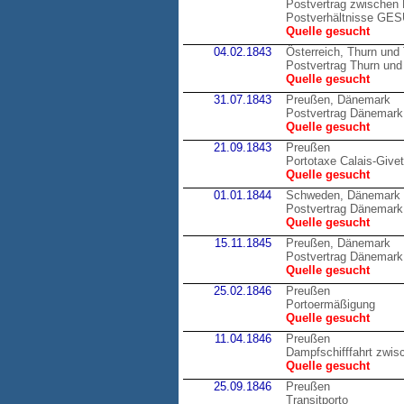
Postvertrag zwischen 
Postverhältnisse GE
Quelle gesucht
04.02.1843
Österreich, Thurn und
Postvertrag Thurn und 
Quelle gesucht
31.07.1843
Preußen, Dänemark
Postvertrag Dänemark
Quelle gesucht
21.09.1843
Preußen
Portotaxe Calais-Givet
Quelle gesucht
01.01.1844
Schweden, Dänemark
Postvertrag Dänemark
Quelle gesucht
15.11.1845
Preußen, Dänemark
Postvertrag Dänemark
Quelle gesucht
25.02.1846
Preußen
Portoermäßigung
Quelle gesucht
11.04.1846
Preußen
Dampfschifffahrt zwis
Quelle gesucht
25.09.1846
Preußen
Transitporto