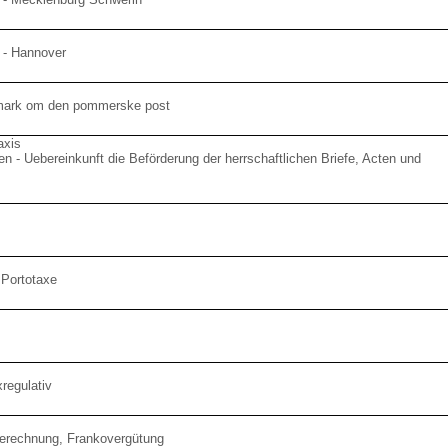
 - Hannover
mark om den pommerske post
axis
 - Uebereinkunft die Beförderung der herrschaftlichen Briefe, Acten und
Portotaxe
regulativ
berechnung, Frankovergütung