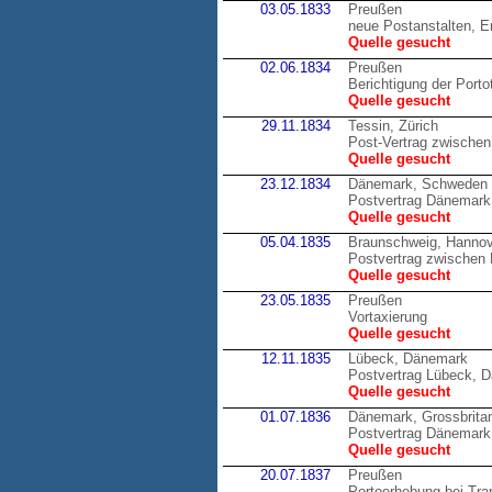
03.05.1833
Preußen
neue Postanstalten, E
Quelle gesucht
02.06.1834
Preußen
Berichtigung der Porto
Quelle gesucht
29.11.1834
Tessin, Zürich
Post-Vertrag zwischen
Quelle gesucht
23.12.1834
Dänemark, Schweden
Postvertrag Dänemark 
Quelle gesucht
05.04.1835
Braunschweig, Hannov
Postvertrag zwische
Quelle gesucht
23.05.1835
Preußen
Vortaxierung
Quelle gesucht
12.11.1835
Lübeck, Dänemark
Postvertrag Lübeck, 
Quelle gesucht
01.07.1836
Dänemark, Grossbrita
Postvertrag Dänemark,
Quelle gesucht
20.07.1837
Preußen
Portoerhebung bei Tran