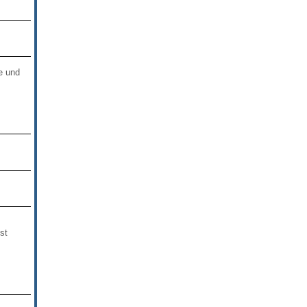
e und
st