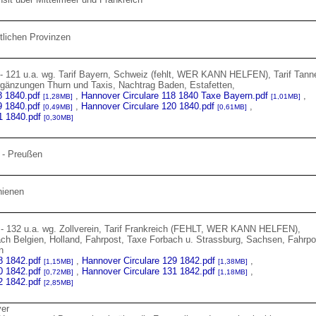
tlichen Provinzen
 - 121 u.a. wg. Tarif Bayern, Schweiz (fehlt, WER KANN HELFEN), Tarif Tann
ergänzungen Thurn und Taxis, Nachtrag Baden, Estafetten,
8 1840.pdf
,
Hannover Circulare 118 1840 Taxe Bayern.pdf
,
[1,28MB]
[1,01MB]
9 1840.pdf
,
Hannover Circulare 120 1840.pdf
,
[0,49MB]
[0,61MB]
1 1840.pdf
[0,30MB]
 - Preußen
hienen
 - 132 u.a. wg. Zollverein, Tarif Frankreich (FEHLT, WER KANN HELFEN),
nach Belgien, Holland, Fahrpost, Taxe Forbach u. Strassburg, Sachsen, Fahrpo
n
8 1842.pdf
,
Hannover Circulare 129 1842.pdf
,
[1,15MB]
[1,38MB]
0 1842.pdf
,
Hannover Circulare 131 1842.pdf
,
[0,72MB]
[1,18MB]
2 1842.pdf
[2,85MB]
er