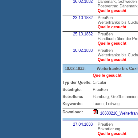
16.02.1832
Dänemark, Schweden
Postvertrag Dänemark
Quelle gesucht
23.10.1832
Preußen
Weiterfranko bis Cux
Quelle gesucht
25.10.1832
Preußen
Handbuch über die Pr
Quelle gesucht
10.02.1833
Preußen
Weiterfranko bis Cux
Quelle gesucht
10.02.1833:
Weiterfranko bis Cux
Quelle gesucht
Typ der Quelle:
Circular
Beteiligte:
Preußen
Betroffene:
Hamburg, Großbritannien
Keywords:
Taxen, Leitweg
Download:
18330210_Weiterfran
27.04.1833
Preußen
Enkartierung
Quelle gesucht