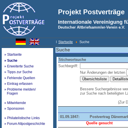
Projekt Postverträge
Internationale Vereinigung f
Deutscher Altbriefsammler-Verein e.V.
l
Startseite
Suche
Suche
» Startseite
Stichwortsuche
» Suche
Suchbegriff:
» Erweiterte Suche
» Tipps zur Suche
Nur Änderungen der letzten
» Fehlende Quellen
» Eintrag erfassen
Bessere Suchergebnisse werd
» Probleme melden/
zur Suche nach beteiligten 
Fragen
(Zur 
» Mitwirkende
» Sponsoren
01.09.1847:
Postvertrag Dänemar
» Philatelistische Links
Quelle gesucht
» Forum Altpostgeschichte