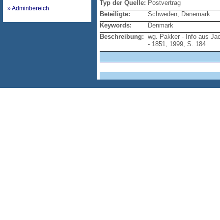
Typ der Quelle:
Postvertrag
» Adminbereich
Beteiligte:
Schweden, Dänemark
Keywords:
Denmark
Beschreibung:
wg. Pakker - Info aus Ja
- 1851, 1999, S. 184