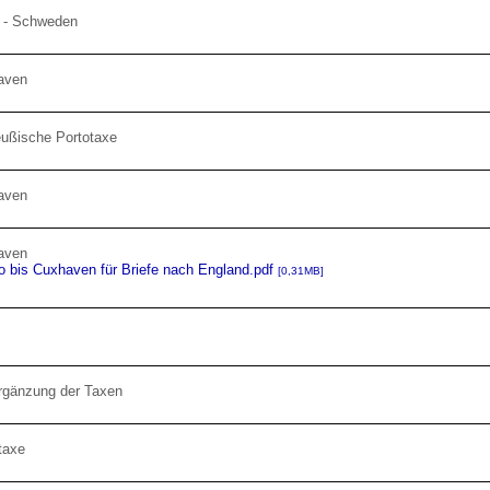
 - Schweden
haven
eußische Portotaxe
haven
haven
 bis Cuxhaven für Briefe nach England.pdf
[0,31MB]
rgänzung der Taxen
taxe