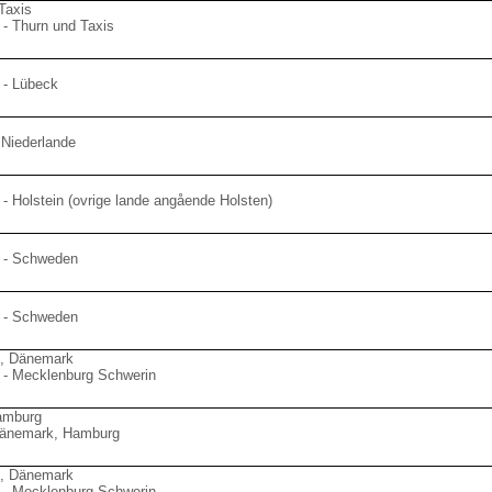
Taxis
- Thurn und Taxis
 - Lübeck
 Niederlande
- Holstein (ovrige lande angående Holsten)
 - Schweden
 - Schweden
n, Dänemark
 - Mecklenburg Schwerin
amburg
Dänemark, Hamburg
n, Dänemark
 - Mecklenburg Schwerin