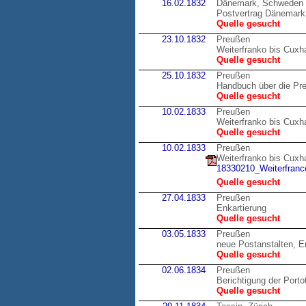
16.02.1832
Dänemark, Schweden
Postvertrag Dänemark
Quelle gesucht
23.10.1832
Preußen
Weiterfranko bis Cux
Quelle gesucht
25.10.1832
Preußen
Handbuch über die Pr
Quelle gesucht
10.02.1833
Preußen
Weiterfranko bis Cux
Quelle gesucht
10.02.1833
Preußen
Weiterfranko bis Cux
18330210_Weiterfranco
Quelle gesucht
27.04.1833
Preußen
Enkartierung
Quelle gesucht
03.05.1833
Preußen
neue Postanstalten, E
Quelle gesucht
02.06.1834
Preußen
Berichtigung der Porto
Quelle gesucht