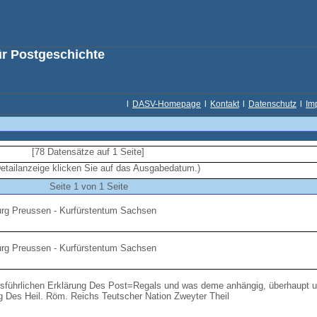
ür Postgeschichte
l
DASV-Homepage
l
Kontakt
l
Datenschutz
l
Im
[78 Datensätze auf 1 Seite]
Detailanzeige klicken Sie auf das Ausgabedatum.)
Seite 1 von 1 Seite
urg Preussen - Kurfürstentum Sachsen
urg Preussen - Kurfürstentum Sachsen
sführlichen Erklärung Des Post=Regals und was deme anhängig, überhaupt u
 Des Heil. Röm. Reichs Teutscher Nation Zweyter Theil