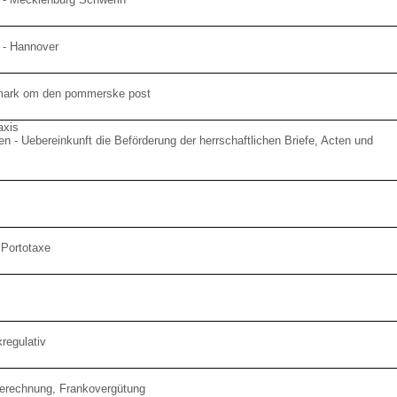
 - Hannover
mark om den pommerske post
axis
 - Uebereinkunft die Beförderung der herrschaftlichen Briefe, Acten und
Portotaxe
regulativ
berechnung, Frankovergütung