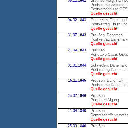
09.12.1842
Braunschweig, Hannov
Postvertrag zwischen 
Postverhältnisse GE
Quelle gesucht
04.02.1843
Österreich, Thurn und
Postvertrag Thurn und 
Quelle gesucht
31.07.1843
Preußen, Dänemark
Postvertrag Dänemark
Quelle gesucht
21.09.1843
Preußen
Portotaxe Calais-Givet
Quelle gesucht
01.01.1844
Schweden, Dänemark
Postvertrag Dänemark
Quelle gesucht
15.11.1845
Preußen, Dänemark
Postvertrag Dänemark
Quelle gesucht
25.02.1846
Preußen
Portoermäßigung
Quelle gesucht
11.04.1846
Preußen
Dampfschifffahrt zwis
Quelle gesucht
25.09.1846
Preußen