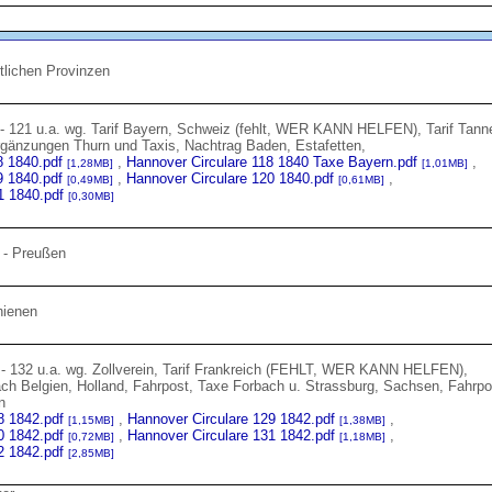
tlichen Provinzen
 - 121 u.a. wg. Tarif Bayern, Schweiz (fehlt, WER KANN HELFEN), Tarif Tann
ergänzungen Thurn und Taxis, Nachtrag Baden, Estafetten,
8 1840.pdf
,
Hannover Circulare 118 1840 Taxe Bayern.pdf
,
[1,28MB]
[1,01MB]
9 1840.pdf
,
Hannover Circulare 120 1840.pdf
,
[0,49MB]
[0,61MB]
1 1840.pdf
[0,30MB]
 - Preußen
hienen
 - 132 u.a. wg. Zollverein, Tarif Frankreich (FEHLT, WER KANN HELFEN),
nach Belgien, Holland, Fahrpost, Taxe Forbach u. Strassburg, Sachsen, Fahrpo
n
8 1842.pdf
,
Hannover Circulare 129 1842.pdf
,
[1,15MB]
[1,38MB]
0 1842.pdf
,
Hannover Circulare 131 1842.pdf
,
[0,72MB]
[1,18MB]
2 1842.pdf
[2,85MB]