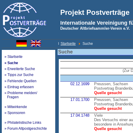
Projekt Postverträge
Internationale Vereinigung f
Deutscher Altbriefsammler-Verein e.V.
l
Startseite
Suche
Suche
» Startseite
» Suche
» Erweiterte Suche
(Zur 
» Tipps zur Suche
» Fehlende Quellen
02.12.1699
Preussen, Sachsen
» Eintrag erfassen
Postvertrag Brandenb
Quelle gesucht
» Probleme melden/
Fragen
17.01.1700
Preussen, Sachsen
Postvertrag Brandenb
» Mitwirkende
Quelle gesucht
» Sponsoren
17.04.1748
Viele
Des Versuchs einer au
» Philatelistische Links
besondere in Ansehung
» Forum Altpostgeschichte
Quelle gesucht