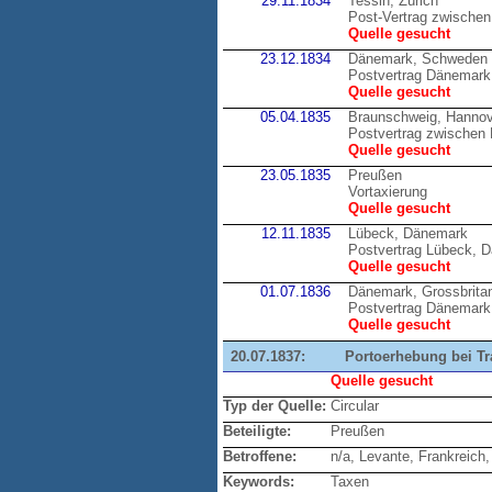
29.11.1834
Tessin, Zürich
Post-Vertrag zwischen
Quelle gesucht
23.12.1834
Dänemark, Schweden
Postvertrag Dänemark 
Quelle gesucht
05.04.1835
Braunschweig, Hannov
Postvertrag zwische
Quelle gesucht
23.05.1835
Preußen
Vortaxierung
Quelle gesucht
12.11.1835
Lübeck, Dänemark
Postvertrag Lübeck, 
Quelle gesucht
01.07.1836
Dänemark, Grossbrita
Postvertrag Dänemark,
Quelle gesucht
20.07.1837:
Portoerhebung bei Tr
Quelle gesucht
Typ der Quelle:
Circular
Beteiligte:
Preußen
Betroffene:
n/a, Levante, Frankreich, 
Keywords:
Taxen