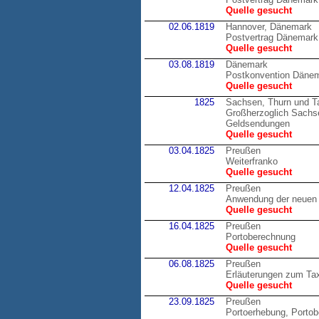
Quelle gesucht
02.06.1819
Hannover, Dänemark
Postvertrag Dänemark
Quelle gesucht
03.08.1819
Dänemark
Postkonvention Däne
Quelle gesucht
1825
Sachsen, Thurn und T
Großherzoglich Sachsen
Geldsendungen
Quelle gesucht
03.04.1825
Preußen
Weiterfranko
Quelle gesucht
12.04.1825
Preußen
Anwendung der neuen 
Quelle gesucht
16.04.1825
Preußen
Portoberechnung
Quelle gesucht
06.08.1825
Preußen
Erläuterungen zum Tax
Quelle gesucht
23.09.1825
Preußen
Portoerhebung, Porto