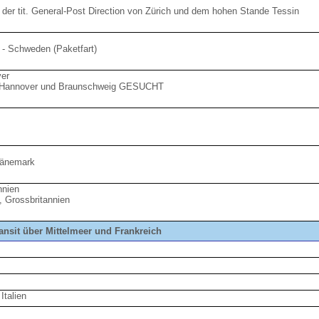
 der tit. General-Post Direction von Zürich und dem hohen Stande Tessin
- Schweden (Paketfart)
er
n Hannover und Braunschweig GESUCHT
Dänemark
nnien
 Grossbritannien
ansit über Mittelmeer und Frankreich
Italien