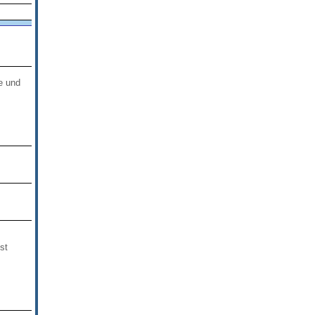
e und
st