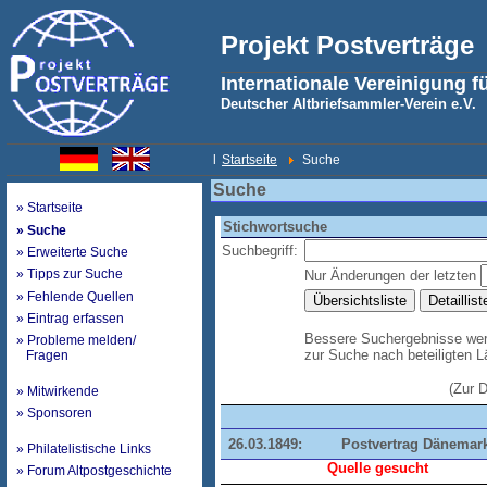
Projekt Postverträge
Internationale Vereinigung f
Deutscher Altbriefsammler-Verein e.V.
l
Startseite
Suche
Suche
» Startseite
Stichwortsuche
» Suche
Suchbegriff:
» Erweiterte Suche
» Tipps zur Suche
Nur Änderungen der letzten
» Fehlende Quellen
» Eintrag erfassen
Bessere Suchergebnisse werd
» Probleme melden/
zur Suche nach beteiligten 
Fragen
(Zur 
» Mitwirkende
» Sponsoren
26.03.1849:
Postvertrag Dänemar
» Philatelistische Links
Quelle gesucht
» Forum Altpostgeschichte