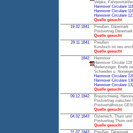
Velpke, Fahrposttarif
Hannover Circulare 11
Hannover Circulare 11
Hannover Circulare 12
Quelle gesucht
19.02.1841
Preußen, Dänemark
Postvertrag Dänemark
Quelle gesucht
29.11.1841
Preußen
Kursbuch ist neu ersc
Quelle gesucht
1842
Hannover
Hannover Circular 128
Meilenzeiger, Briefe 
Schweden u. Norwege
Hannover Circulare 12
Hannover Circulare 13
Hannover Circulare 13
Quelle gesucht
09.12.1842
Braunschweig, Hannov
Postvertrag zwischen 
Postverhältnisse GE
Quelle gesucht
04.02.1843
Österreich, Thurn und
Postvertrag Thurn und 
Quelle gesucht
31.07.1843
Preußen, Dänemark