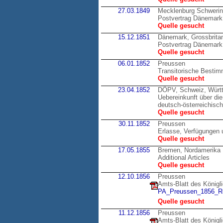
27.03.1849
Mecklenburg Schweri
Postvertrag Dänemark
Quelle gesucht
15.12.1851
Dänemark, Grossbrita
Postvertrag Dänemark,
Quelle gesucht
06.01.1852
Preussen
Transitorische Bestim
Quelle gesucht
23.04.1852
DÖPV, Schweiz, Würt
Uebereinkunft über di
deutsch-österreichisc
Quelle gesucht
30.11.1852
Preussen
Erlasse, Verfügungen 
Quelle gesucht
17.05.1855
Bremen, Nordamerika
Additional Articles
Quelle gesucht
12.10.1856
Preussen
Amts-Blatt des Königl
PA_Preussen_1856_Re
Quelle gesucht
11.12.1856
Preussen
Amts-Blatt des Königl