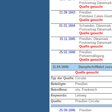
Postvertrag Dänemark
Quelle gesucht
21.09.1843
Preußen
Portotaxe Calais-Givet
Quelle gesucht
01.01.1844
Schweden, Dänemark
Postvertrag Dänemark
Quelle gesucht
15.11.1845
Preußen, Dänemark
Postvertrag Dänemark
Quelle gesucht
25.02.1846
Preußen
Portoermäßigung
Quelle gesucht
11.04.1846:
Dampfschifffahrt zwi
Quelle gesucht
Typ der Quelle:
Circular
Beteiligte:
Preußen
Betroffene:
n/a, Frankreich
Keywords:
Leitweg
Quelle:
Preußen Circular
25.09.1846
Preußen