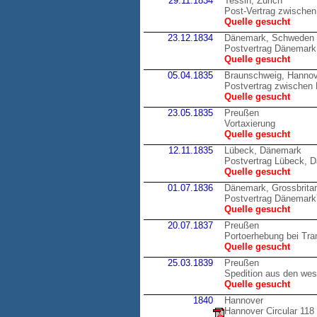
29.11.1834
Tessin, Zürich
Post-Vertrag zwischen
Quelle gesucht
23.12.1834
Dänemark, Schweden
Postvertrag Dänemark 
Quelle gesucht
05.04.1835
Braunschweig, Hannov
Postvertrag zwische
Quelle gesucht
23.05.1835
Preußen
Vortaxierung
Quelle gesucht
12.11.1835
Lübeck, Dänemark
Postvertrag Lübeck, 
Quelle gesucht
01.07.1836
Dänemark, Grossbrita
Postvertrag Dänemark,
Quelle gesucht
20.07.1837
Preußen
Portoerhebung bei Tran
Quelle gesucht
25.03.1839
Preußen
Spedition aus den wes
Quelle gesucht
1840
Hannover
Hannover Circular 118