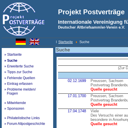
Projekt Postverträge
Internationale Vereinigung f
Deutscher Altbriefsammler-Verein e.V.
l
Startseite
Suche
Suche
» Startseite
» Suche
» Erweiterte Suche
(Zur 
» Tipps zur Suche
» Fehlende Quellen
02.12.1699
Preussen, Sachsen
» Eintrag erfassen
Postvertrag Brandenb
Quelle gesucht
» Probleme melden/
Fragen
17.01.1700
Preussen, Sachsen
Postvertrag Brandenb
» Mitwirkende
Quelle gesucht
» Sponsoren
17.04.1748
Viele
Des Versuchs einer au
» Philatelistische Links
besondere in Ansehung
» Forum Altpostgeschichte
Quelle gesucht