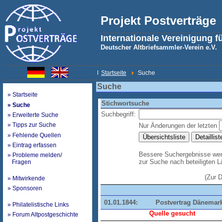
Projekt Postverträge
Internationale Vereinigung f
Deutscher Altbriefsammler-Verein e.V.
l
Startseite
Suche
Suche
» Startseite
Stichwortsuche
» Suche
Suchbegriff:
» Erweiterte Suche
» Tipps zur Suche
Nur Änderungen der letzten
» Fehlende Quellen
» Eintrag erfassen
Bessere Suchergebnisse werd
» Probleme melden/
zur Suche nach beteiligten 
Fragen
(Zur 
» Mitwirkende
» Sponsoren
01.01.1844:
Postvertrag Dänemar
» Philatelistische Links
Quelle gesucht
» Forum Altpostgeschichte