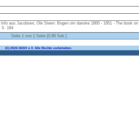
 - Info aus Jacobsen, Ole Steen: Bogen om danske 1800 - 1851 - The book on
, S. 184
Seite 1 von 1 Seite [0,80 Sek.]
(C) 2026 DASV e.V. Alle Rechte vorbehalten.