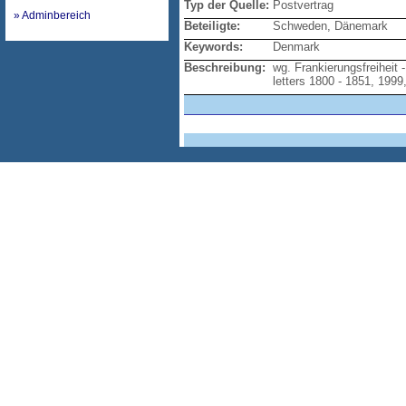
Typ der Quelle:
Postvertrag
» Adminbereich
Beteiligte:
Schweden, Dänemark
Keywords:
Denmark
Beschreibung:
wg. Frankierungsfreiheit
letters 1800 - 1851, 1999