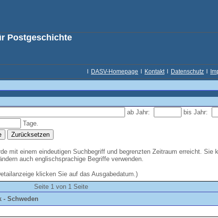
ür Postgeschichte
l
DASV-Homepage
l
Kontakt
l
Datenschutz
l
Im
ab Jahr:
bis Jahr:
Tage.
e mit einem eindeutigen Suchbegriff und begrenzten Zeitraum erreicht. Sie 
Ländern auch englischsprachige Begriffe verwenden.
Detailanzeige klicken Sie auf das Ausgabedatum.)
Seite 1 von 1 Seite
k - Schweden