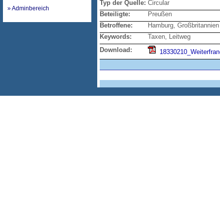
Typ der Quelle:
Circular
» Adminbereich
Beteiligte:
Preußen
Betroffene:
Hamburg, Großbritannien
Keywords:
Taxen, Leitweg
Download:
18330210_Weiterfran