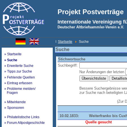
Projekt Postverträge
Internationale Vereinigung f
Deutscher Altbriefsammler-Verein e.V.
l
Startseite
Suche
Suche
» Startseite
Stichwortsuche
» Suche
Suchbegriff:
» Erweiterte Suche
» Tipps zur Suche
Nur Änderungen der letzten
» Fehlende Quellen
» Eintrag erfassen
Bessere Suchergebnisse werd
» Probleme melden/
zur Suche nach beteiligten 
Fragen
(Zur 
» Mitwirkende
» Sponsoren
10.02.1833:
Weiterfranko bis Cux
» Philatelistische Links
Quelle gesucht
» Forum Altpostgeschichte