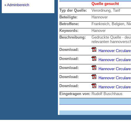
Quelle gesucht
» Adminbereich
Typ der Quelle:
Verordnung, Tarif
Beteiligte:
Hannover
Betroffene:
Frankreich, Belgien, N
Keywords:
Hanover
Beschreibung:
Gedruckte Quelle - deut
relevanten hannoversc
Download:
Hannover Circular
Download:
Hannover Circular
Download:
Hannover Circular
Download:
Hannover Circular
Download:
Hannover Circular
Eingetragen von:
Rudolf Buschhaus