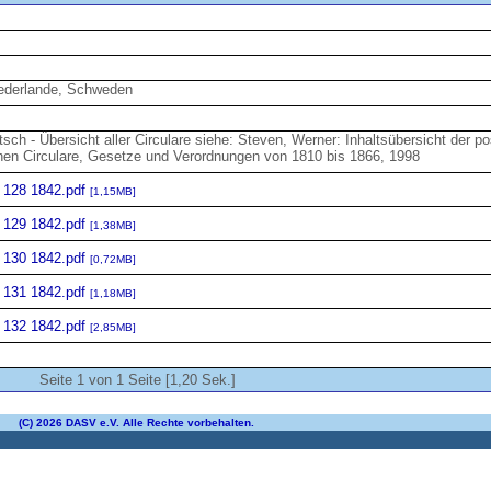
iederlande, Schweden
sch - Übersicht aller Circulare siehe: Steven, Werner: Inhaltsübersicht der po
hen Circulare, Gesetze und Verordnungen von 1810 bis 1866, 1998
e 128 1842.pdf
[1,15MB]
e 129 1842.pdf
[1,38MB]
e 130 1842.pdf
[0,72MB]
e 131 1842.pdf
[1,18MB]
e 132 1842.pdf
[2,85MB]
Seite 1 von 1 Seite [1,20 Sek.]
(C) 2026 DASV e.V. Alle Rechte vorbehalten.