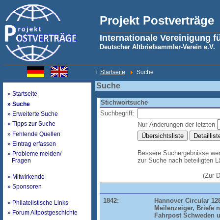
Projekt Postverträge
Internationale Vereinigung f
Deutscher Altbriefsammler-Verein e.V.
l
Startseite
Suche
Suche
» Startseite
Stichwortsuche
» Suche
Suchbegriff:
» Erweiterte Suche
» Tipps zur Suche
Nur Änderungen der letzten
» Fehlende Quellen
» Eintrag erfassen
Bessere Suchergebnisse werd
» Probleme melden/
zur Suche nach beteiligten 
Fragen
(Zur 
» Mitwirkende
» Sponsoren
1842:
Hannover Circular 12
» Philatelistische Links
Meilenzeiger, Briefe 
» Forum Altpostgeschichte
Fahrpost Schweden 