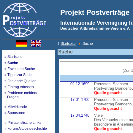
Projekt Postverträge
Internationale Vereinigung f
Deutscher Altbriefsammler-Verein e.V.
l
Startseite
Suche
Suche
» Startseite
» Suche
» Erweiterte Suche
(Zur 
» Tipps zur Suche
» Fehlende Quellen
02.12.1699
Preussen, Sachsen
» Eintrag erfassen
Postvertrag Brandenb
Quelle gesucht
» Probleme melden/
Fragen
17.01.1700
Preussen, Sachsen
Postvertrag Brandenb
» Mitwirkende
Quelle gesucht
» Sponsoren
17.04.1748
Viele
Des Versuchs einer au
» Philatelistische Links
besondere in Ansehung
» Forum Altpostgeschichte
Quelle gesucht