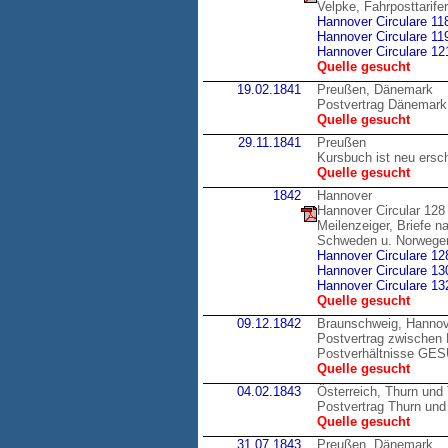
Velpke, Fahrposttarif
Hannover Circulare 11
Hannover Circulare 11
Hannover Circulare 12
Quelle gesucht
19.02.1841
Preußen, Dänemark
Postvertrag Dänemark
Quelle gesucht
29.11.1841
Preußen
Kursbuch ist neu ersc
Quelle gesucht
1842
Hannover
Hannover Circular 128
Meilenzeiger, Briefe 
Schweden u. Norwege
Hannover Circulare 12
Hannover Circulare 13
Hannover Circulare 13
Quelle gesucht
09.12.1842
Braunschweig, Hannov
Postvertrag zwischen 
Postverhältnisse GE
Quelle gesucht
04.02.1843
Österreich, Thurn und
Postvertrag Thurn und 
Quelle gesucht
31.07.1843
Preußen, Dänemark