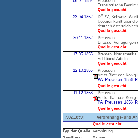
06.01.1852
Preussen
Transitorische Bestim
Quelle gesucht
23.04.1852
DÖPV, Schweiz, Würt
Uebereinkunft über di
deutsch-österreichisc
Quelle gesucht
30.11.1852
Preussen
Erlasse, Verfügungen 
Quelle gesucht
17.05.1855
Bremen, Nordamerika
Additional Articles
Quelle gesucht
12.10.1856
Preussen
Amts-Blatt des Königl
PA_Preussen_1856_Re
Quelle gesucht
11.12.1856
Preussen
Amts-Blatt des Königl
PA_Preussen_1856_Re
Quelle gesucht
?.02.1859:
Verordnungs- und Anze
Quelle gesucht
Typ der Quelle:
Verordnung