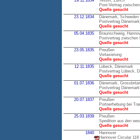
29.11.1834
Tessin, Zürich
Post-Vertrag zwischen
Quelle gesucht
23.12.1834
Dänemark, Schweden
Postvertrag Dänemark 
Quelle gesucht
05.04.1835
Braunschweig, Hannov
Postvertrag zwische
Quelle gesucht
23.05.1835
Preußen
Vortaxierung
Quelle gesucht
12.11.1835
Lübeck, Dänemark
Postvertrag Lübeck, 
Quelle gesucht
01.07.1836
Dänemark, Grossbrita
Postvertrag Dänemark,
Quelle gesucht
20.07.1837
Preußen
Portoerhebung bei Tran
Quelle gesucht
25.03.1839
Preußen
Spedition aus den wes
Quelle gesucht
1840
Hannover
Hannover Circular 118