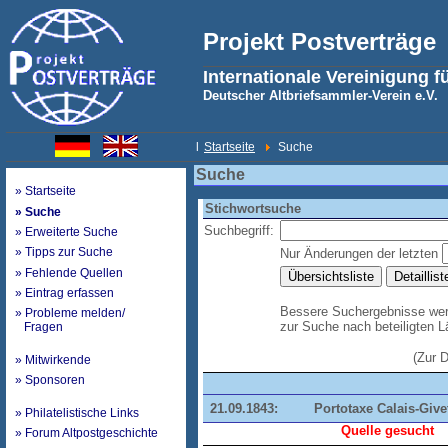
Projekt Postverträge
Internationale Vereinigung f
Deutscher Altbriefsammler-Verein e.V.
l
Startseite
Suche
Suche
» Startseite
Stichwortsuche
» Suche
Suchbegriff:
» Erweiterte Suche
» Tipps zur Suche
Nur Änderungen der letzten
» Fehlende Quellen
» Eintrag erfassen
Bessere Suchergebnisse werd
» Probleme melden/
zur Suche nach beteiligten 
Fragen
(Zur 
» Mitwirkende
» Sponsoren
21.09.1843:
Portotaxe Calais-Give
» Philatelistische Links
Quelle gesucht
» Forum Altpostgeschichte