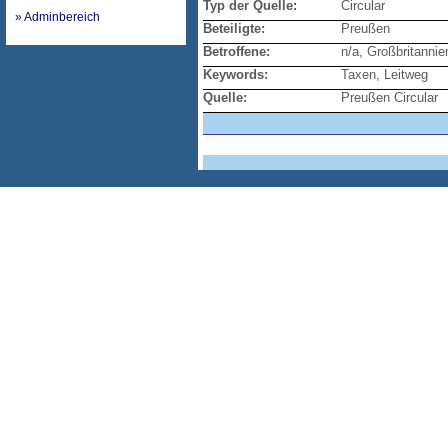
Typ der Quelle:
Circular
» Adminbereich
Beteiligte:
Preußen
Betroffene:
n/a, Großbritannie
Keywords:
Taxen, Leitweg
Quelle:
Preußen Circular