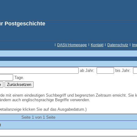
ür Postgeschichte
l
DASV-Homepage
l
Kontakt
l
Datenschutz
l
Im
ab Jahr:
bis Jahr:
Tage.
e mit einem eindeutigen Suchbegriff und begrenzten Zeitraum erreicht. Sie 
Ländern auch englischsprachige Begriffe verwenden.
Detailanzeige klicken Sie auf das Ausgabedatum.)
Seite 1 von 1 Seite
t