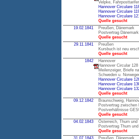
Velpke, Fahrposttarif
Hannover Circulare 11
Hannover Circulare 11
Hannover Circulare 12
Quelle gesucht
19.02.1841
Preußen, Dänemark
Postvertrag Dänemark
Quelle gesucht
29.11.1841
Preußen
Kursbuch ist neu ersc
Quelle gesucht
1842
Hannover
Hannover Circular 128
Meilenzeiger, Briefe 
Schweden u. Norwege
Hannover Circulare 12
Hannover Circulare 13
Hannover Circulare 13
Quelle gesucht
09.12.1842
Braunschweig, Hannov
Postvertrag zwischen 
Postverhältnisse GE
Quelle gesucht
04.02.1843
Österreich, Thurn und
Postvertrag Thurn und 
Quelle gesucht
31.07.1843
Preußen, Dänemark