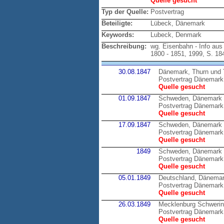
Quelle gesucht
Typ der Quelle:
Postvertrag
Beteiligte:
Lübeck, Dänemark
Keywords:
Lubeck, Denmark
Beschreibung:
wg. Eisenbahn - Info aus
1800 - 1851, 1999, S. 18
30.08.1847
Dänemark, Thurn und 
Postvertrag Dänemark 
Quelle gesucht
01.09.1847
Schweden, Dänemark
Postvertrag Dänemark
Quelle gesucht
17.09.1847
Schweden, Dänemark
Postvertrag Dänemark
Quelle gesucht
1849
Schweden, Dänemark
Postvertrag Dänemark
Quelle gesucht
05.01.1849
Deutschland, Dänema
Postvertrag Dänemark 
Quelle gesucht
26.03.1849
Mecklenburg Schweri
Postvertrag Dänemark
Quelle gesucht