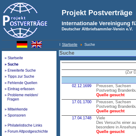
Projekt Postverträge
Internationale Vereinigung f
Deutscher Altbriefsammler-Verein e.V.
l
Startseite
Suche
Suche
» Startseite
» Suche
» Erweiterte Suche
(Zur 
» Tipps zur Suche
» Fehlende Quellen
02.12.1699
Preussen, Sachsen
» Eintrag erfassen
Postvertrag Brandenb
Quelle gesucht
» Probleme melden/
Fragen
17.01.1700
Preussen, Sachsen
Postvertrag Brandenb
» Mitwirkende
Quelle gesucht
» Sponsoren
17.04.1748
Viele
Des Versuchs einer au
» Philatelistische Links
besondere in Ansehung
» Forum Altpostgeschichte
Quelle gesucht