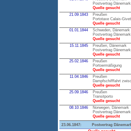
Postvertrag Dänemark
Quelle gesucht
21.09.1843
Preußen
Portotaxe Calais-Givet
Quelle gesucht
01.01.1844
Schweden, Dänemark
Postvertrag Dänemark
Quelle gesucht
15.11.1845
Preußen, Dänemark
Postvertrag Dänemark
Quelle gesucht
25.02.1846
Preußen
Portoermäßigung
Quelle gesucht
11.04.1846
Preußen
Dampfschifffahrt zwis
Quelle gesucht
25.09.1846
Preußen
Transitporto
Quelle gesucht
08.10.1846
Norwegen, Dänemark
Postvertrag Dänemark
Quelle gesucht
23.06.1847:
Postvertrag Dänemark