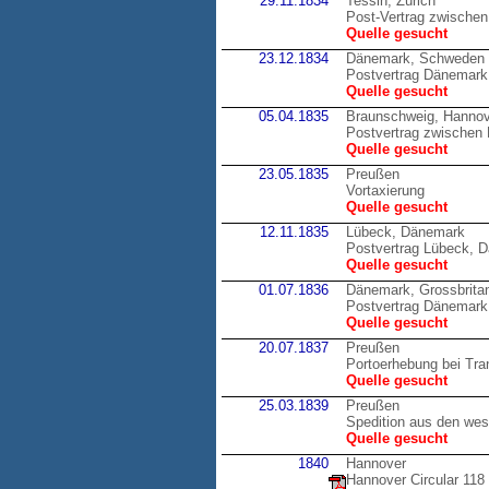
29.11.1834
Tessin, Zürich
Post-Vertrag zwischen
Quelle gesucht
23.12.1834
Dänemark, Schweden
Postvertrag Dänemark 
Quelle gesucht
05.04.1835
Braunschweig, Hannov
Postvertrag zwische
Quelle gesucht
23.05.1835
Preußen
Vortaxierung
Quelle gesucht
12.11.1835
Lübeck, Dänemark
Postvertrag Lübeck, 
Quelle gesucht
01.07.1836
Dänemark, Grossbrita
Postvertrag Dänemark,
Quelle gesucht
20.07.1837
Preußen
Portoerhebung bei Tran
Quelle gesucht
25.03.1839
Preußen
Spedition aus den wes
Quelle gesucht
1840
Hannover
Hannover Circular 118