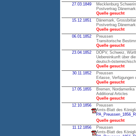
27.03.1849
Mecklenburg Schweri
Postvertrag Dänemark
Quelle gesucht
15.12.1851
Dänemark, Grossbrita
Postvertrag Dänemark,
Quelle gesucht
06.01.1852
Preussen
Transitorische Bestim
Quelle gesucht
23.04.1852
DÖPV, Schweiz, Würt
Uebereinkunft über di
deutsch-österreichisc
Quelle gesucht
30.11.1852
Preussen
Erlasse, Verfügungen 
Quelle gesucht
17.05.1855
Bremen, Nordamerika
Additional Articles
Quelle gesucht
12.10.1856
Preussen
Amts-Blatt des Königl
PA_Preussen_1856_Re
Quelle gesucht
11.12.1856
Preussen
Amts-Blatt des Königl