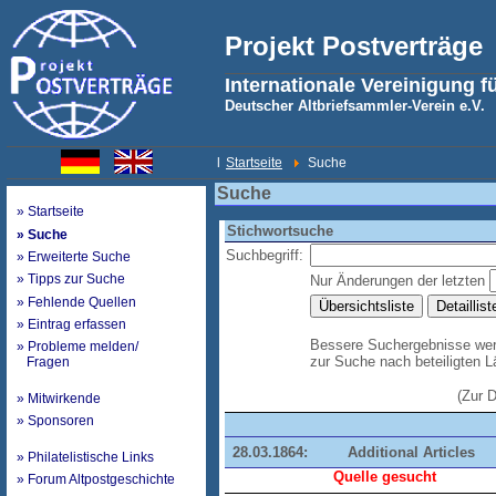
Projekt Postverträge
Internationale Vereinigung f
Deutscher Altbriefsammler-Verein e.V.
l
Startseite
Suche
Suche
» Startseite
Stichwortsuche
» Suche
Suchbegriff:
» Erweiterte Suche
» Tipps zur Suche
Nur Änderungen der letzten
» Fehlende Quellen
» Eintrag erfassen
Bessere Suchergebnisse werd
» Probleme melden/
zur Suche nach beteiligten 
Fragen
(Zur 
» Mitwirkende
» Sponsoren
28.03.1864:
Additional Articles
» Philatelistische Links
Quelle gesucht
» Forum Altpostgeschichte