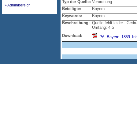
Typ der Quelle:
Verordnung
» Adminbereich
Beteiligte:
Bayern
Keywords:
Bayern
Beschreibung:
Quelle fehlt leider - Ged
Umfang: 4 S.
Download:
PA_Bayern_1859_Inha