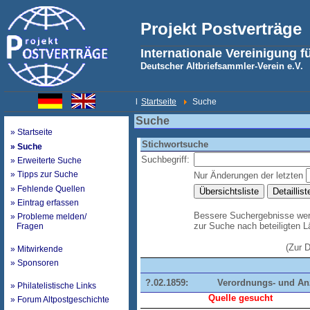
Projekt Postverträge
Internationale Vereinigung f
Deutscher Altbriefsammler-Verein e.V.
l
Startseite
Suche
Suche
» Startseite
Stichwortsuche
» Suche
Suchbegriff:
» Erweiterte Suche
» Tipps zur Suche
Nur Änderungen der letzten
» Fehlende Quellen
» Eintrag erfassen
Bessere Suchergebnisse werd
» Probleme melden/
zur Suche nach beteiligten 
Fragen
(Zur 
» Mitwirkende
» Sponsoren
?.02.1859:
Verordnungs- und Anze
» Philatelistische Links
Quelle gesucht
» Forum Altpostgeschichte