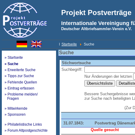
Projekt Postverträge
Internationale Vereinigung f
Deutscher Altbriefsammler-Verein e.V.
l
Startseite
Suche
Suche
» Startseite
Stichwortsuche
» Suche
Suchbegriff:
» Erweiterte Suche
» Tipps zur Suche
Nur Änderungen der letzten
» Fehlende Quellen
» Eintrag erfassen
Bessere Suchergebnisse werd
» Probleme melden/
zur Suche nach beteiligten 
Fragen
(Zur 
» Mitwirkende
» Sponsoren
31.07.1843:
Postvertrag Dänemark
» Philatelistische Links
Quelle gesucht
» Forum Altpostgeschichte