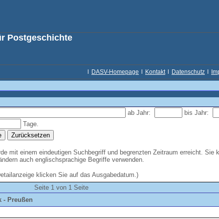
ür Postgeschichte
l
DASV-Homepage
l
Kontakt
l
Datenschutz
l
Im
ab Jahr:
bis Jahr:
Tage.
e mit einem eindeutigen Suchbegriff und begrenzten Zeitraum erreicht. Sie 
Ländern auch englischsprachige Begriffe verwenden.
Detailanzeige klicken Sie auf das Ausgabedatum.)
Seite 1 von 1 Seite
 - Preußen