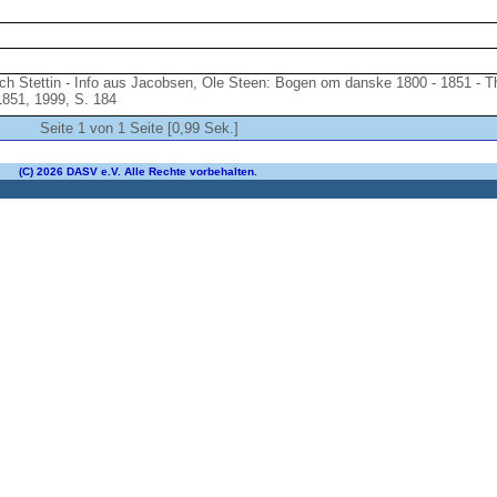
ch Stettin - Info aus Jacobsen, Ole Steen: Bogen om danske 1800 - 1851 - 
1851, 1999, S. 184
Seite 1 von 1 Seite [0,99 Sek.]
(C) 2026 DASV e.V. Alle Rechte vorbehalten.