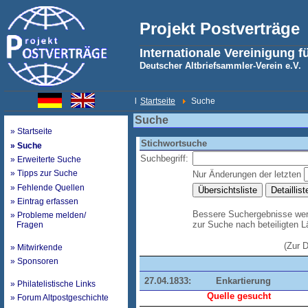
Projekt Postverträge
Internationale Vereinigung f
Deutscher Altbriefsammler-Verein e.V.
l
Startseite
Suche
Suche
» Startseite
Stichwortsuche
» Suche
Suchbegriff:
» Erweiterte Suche
» Tipps zur Suche
Nur Änderungen der letzten
» Fehlende Quellen
» Eintrag erfassen
Bessere Suchergebnisse werd
» Probleme melden/
zur Suche nach beteiligten 
Fragen
(Zur 
» Mitwirkende
» Sponsoren
27.04.1833:
Enkartierung
» Philatelistische Links
Quelle gesucht
» Forum Altpostgeschichte