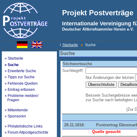
Projekt Postverträge
Internationale Vereinigung f
Deutscher Altbriefsammler-Verein e.V.
l
Startseite
Suche
Suche
» Startseite
Stichwortsuche
» Suche
Suchbegriff:
» Erweiterte Suche
» Tipps zur Suche
Nur Änderungen der letzten
» Fehlende Quellen
» Eintrag erfassen
Bessere Suchergebnisse werd
» Probleme melden/
zur Suche nach beteiligten 
Fragen
(Zur 
» Mitwirkende
» Sponsoren
28.11.1818:
Postvertrag Dänemar
» Philatelistische Links
Quelle gesucht
» Forum Altpostgeschichte