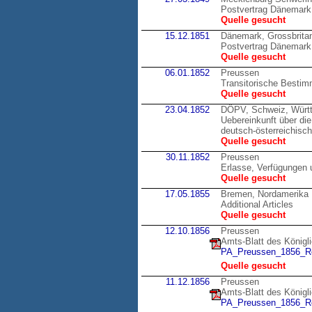
Postvertrag Dänemark
Quelle gesucht
15.12.1851
Dänemark, Grossbrita
Postvertrag Dänemark,
Quelle gesucht
06.01.1852
Preussen
Transitorische Bestim
Quelle gesucht
23.04.1852
DÖPV, Schweiz, Würt
Uebereinkunft über di
deutsch-österreichisc
Quelle gesucht
30.11.1852
Preussen
Erlasse, Verfügungen 
Quelle gesucht
17.05.1855
Bremen, Nordamerika
Additional Articles
Quelle gesucht
12.10.1856
Preussen
Amts-Blatt des Königl
PA_Preussen_1856_Re
Quelle gesucht
11.12.1856
Preussen
Amts-Blatt des Königl
PA_Preussen_1856_Re