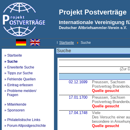
Projekt Postverträge
Internationale Vereinigung f
Deutscher Altbriefsammler-Verein e.V.
l
Startseite
Suche
Suche
» Startseite
» Suche
» Erweiterte Suche
(Zur 
» Tipps zur Suche
» Fehlende Quellen
02.12.1699
Preussen, Sachsen
» Eintrag erfassen
Postvertrag Brandenb
Quelle gesucht
» Probleme melden/
Fragen
17.01.1700
Preussen, Sachsen
Postvertrag Brandenb
» Mitwirkende
Quelle gesucht
» Sponsoren
17.04.1748
Viele
Des Versuchs einer au
» Philatelistische Links
besondere in Ansehung
» Forum Altpostgeschichte
Quelle gesucht