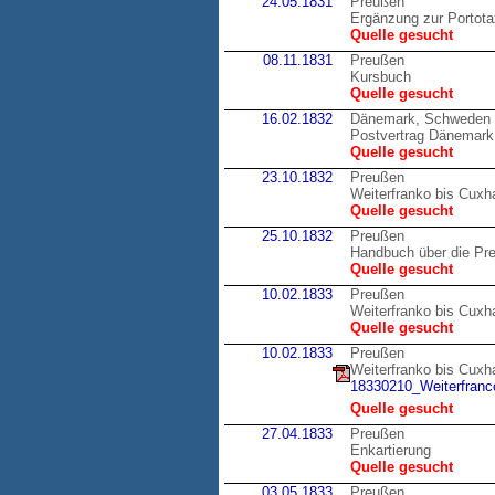
24.05.1831
Preußen
Ergänzung zur Portot
Quelle gesucht
08.11.1831
Preußen
Kursbuch
Quelle gesucht
16.02.1832
Dänemark, Schweden
Postvertrag Dänemark
Quelle gesucht
23.10.1832
Preußen
Weiterfranko bis Cux
Quelle gesucht
25.10.1832
Preußen
Handbuch über die Pr
Quelle gesucht
10.02.1833
Preußen
Weiterfranko bis Cux
Quelle gesucht
10.02.1833
Preußen
Weiterfranko bis Cux
18330210_Weiterfranco
Quelle gesucht
27.04.1833
Preußen
Enkartierung
Quelle gesucht
03.05.1833
Preußen