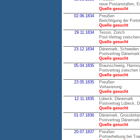
neue Postanstalten, E
Quelle gesucht
02.06.1834
Preußen
Berichtigung der Porto
Quelle gesucht
29.11.1834
Tessin, Zürich
Post-Vertrag zwischen
Quelle gesucht
23.12.1834
Dänemark, Schweden
Postvertrag Dänemark 
Quelle gesucht
05.04.1835
Braunschweig, Hannov
Postvertrag zwische
Quelle gesucht
23.05.1835
Preußen
Vortaxierung
Quelle gesucht
12.11.1835
Lübeck, Dänemark
Postvertrag Lübeck, 
Quelle gesucht
01.07.1836
Dänemark, Grossbrita
Postvertrag Dänemark,
Quelle gesucht
20.07.1837
Preußen
Portoerhebung bei Tran