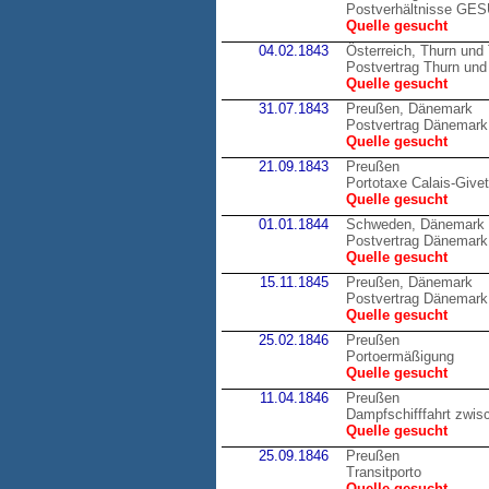
Postverhältnisse GE
Quelle gesucht
04.02.1843
Österreich, Thurn und
Postvertrag Thurn und 
Quelle gesucht
31.07.1843
Preußen, Dänemark
Postvertrag Dänemark
Quelle gesucht
21.09.1843
Preußen
Portotaxe Calais-Givet
Quelle gesucht
01.01.1844
Schweden, Dänemark
Postvertrag Dänemark
Quelle gesucht
15.11.1845
Preußen, Dänemark
Postvertrag Dänemark
Quelle gesucht
25.02.1846
Preußen
Portoermäßigung
Quelle gesucht
11.04.1846
Preußen
Dampfschifffahrt zwis
Quelle gesucht
25.09.1846
Preußen
Transitporto
Quelle gesucht