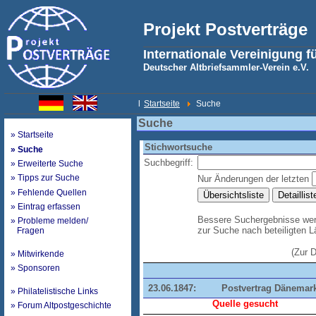
Projekt Postverträge
Internationale Vereinigung f
Deutscher Altbriefsammler-Verein e.V.
l
Startseite
Suche
Suche
» Startseite
Stichwortsuche
» Suche
Suchbegriff:
» Erweiterte Suche
» Tipps zur Suche
Nur Änderungen der letzten
» Fehlende Quellen
» Eintrag erfassen
Bessere Suchergebnisse werd
» Probleme melden/
zur Suche nach beteiligten 
Fragen
(Zur 
» Mitwirkende
» Sponsoren
23.06.1847:
Postvertrag Dänemark
» Philatelistische Links
Quelle gesucht
» Forum Altpostgeschichte