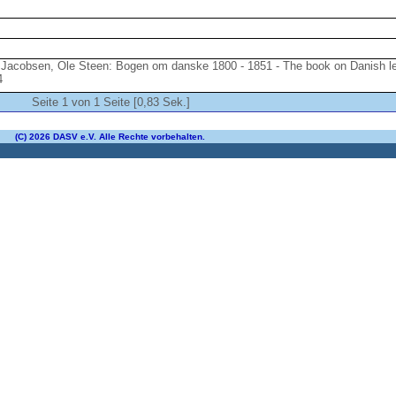
 Jacobsen, Ole Steen: Bogen om danske 1800 - 1851 - The book on Danish le
4
Seite 1 von 1 Seite [0,83 Sek.]
(C) 2026 DASV e.V. Alle Rechte vorbehalten.