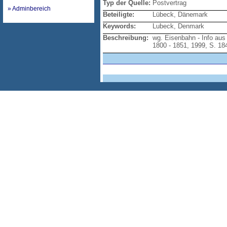
Typ der Quelle:
Postvertrag
» Adminbereich
Beteiligte:
Lübeck, Dänemark
Keywords:
Lubeck, Denmark
Beschreibung:
wg. Eisenbahn - Info aus
1800 - 1851, 1999, S. 18