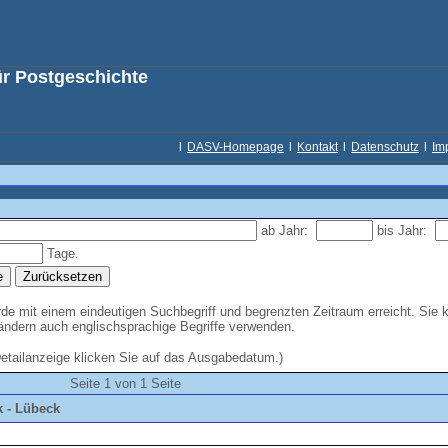
ür Postgeschichte
l
DASV-Homepage
l
Kontakt
l
Datenschutz
l
Im
ab Jahr:
bis Jahr:
Tage.
e mit einem eindeutigen Suchbegriff und begrenzten Zeitraum erreicht. Sie 
Ländern auch englischsprachige Begriffe verwenden.
Detailanzeige klicken Sie auf das Ausgabedatum.)
Seite 1 von 1 Seite
 - Lübeck