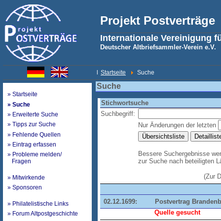
Projekt Postverträge
Internationale Vereinigung f
Deutscher Altbriefsammler-Verein e.V.
l
Startseite
Suche
Suche
» Startseite
Stichwortsuche
» Suche
Suchbegriff:
» Erweiterte Suche
» Tipps zur Suche
Nur Änderungen der letzten
» Fehlende Quellen
» Eintrag erfassen
Bessere Suchergebnisse werd
» Probleme melden/
zur Suche nach beteiligten 
Fragen
(Zur 
» Mitwirkende
» Sponsoren
02.12.1699:
Postvertrag Branden
» Philatelistische Links
Quelle gesucht
» Forum Altpostgeschichte