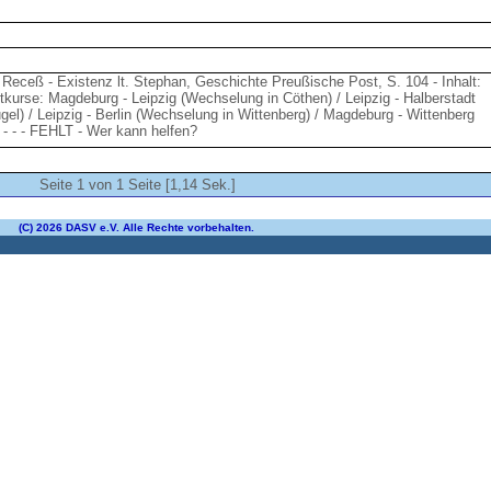
 Receß - Existenz lt. Stephan, Geschichte Preußische Post, S. 104 - Inhalt:
kurse: Magdeburg - Leipzig (Wechselung in Cöthen) / Leipzig - Halberstadt
el) / Leipzig - Berlin (Wechselung in Wittenberg) / Magdeburg - Wittenberg
 - - - FEHLT - Wer kann helfen?
Seite 1 von 1 Seite [1,14 Sek.]
(C) 2026 DASV e.V. Alle Rechte vorbehalten.