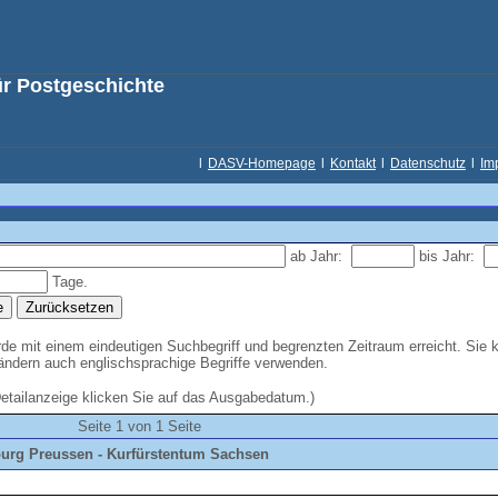
ür Postgeschichte
l
DASV-Homepage
l
Kontakt
l
Datenschutz
l
Im
ab Jahr:
bis Jahr:
Tage.
e mit einem eindeutigen Suchbegriff und begrenzten Zeitraum erreicht. Sie 
Ländern auch englischsprachige Begriffe verwenden.
Detailanzeige klicken Sie auf das Ausgabedatum.)
Seite 1 von 1 Seite
burg Preussen - Kurfürstentum Sachsen