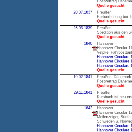
Postvertrag Dänemar
Quelle gesucht
20.07.1837
Preußen
Portoerhebung bei Tr
Quelle gesucht
25.03.1839
Preußen
Spedition aus den w
Quelle gesucht
1840
Hannover
Hannover Circular 1
Velpke, Fahrposttar
Hannover Circulare 
Hannover Circulare 
Hannover Circulare 
Quelle gesucht
19.02.1841
Preußen, Dänemark
Postvertrag Dänema
Quelle gesucht
29.11.1841
Preußen
Kursbuch ist neu er
Quelle gesucht
1842
Hannover
Hannover Circular 1
Meilenzeiger, Brief
Schweden u. Norwe
Hannover Circulare 
Hannover Circulare 