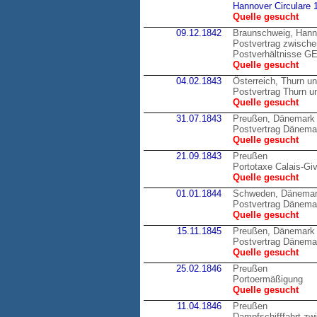
Hannover Circulare 
Quelle gesucht
09.12.1842
Braunschweig, Hann
Postvertrag zwische
Postverhältnisse 
Quelle gesucht
04.02.1843
Österreich, Thurn u
Postvertrag Thurn un
Quelle gesucht
31.07.1843
Preußen, Dänemark
Postvertrag Dänema
Quelle gesucht
21.09.1843
Preußen
Portotaxe Calais-Gi
Quelle gesucht
01.01.1844
Schweden, Dänema
Postvertrag Dänema
Quelle gesucht
15.11.1845
Preußen, Dänemark
Postvertrag Dänema
Quelle gesucht
25.02.1846
Preußen
Portoermäßigung
Quelle gesucht
11.04.1846
Preußen
Dampfschifffahrt zw