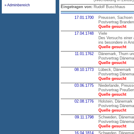
» Adminbereich
Eingetragen von:
Rudolf Buschhaus
17.01.1700
Preussen, Sachsen
Postvertrag Brande
Quelle gesucht
17.04.1748
Viele
Des Versuchs einer 
ins besondere in An
Quelle gesucht
11.01.1762
Dänemark, Thurn un
Postvertrag Dänemar
Quelle gesucht
08.10.1773
Lübeck, Dänemark
Postvertrag Dänema
Quelle gesucht
03.06.1775
Niederlande, Preuss
Postvertrag Preußen
Quelle gesucht
02.08.1776
Holstein, Dänemark
Postvertrag Dänemar
Quelle gesucht
09.11.1798
Schweden, Dänema
Postvertrag Dänema
Quelle gesucht
16.04.1814
Schweden, Dänema