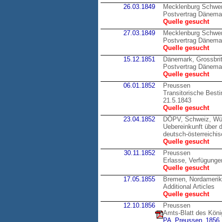
26.03.1849
Mecklenburg Schwer
Postvertrag Dänema
Quelle gesucht
27.03.1849
Mecklenburg Schwer
Postvertrag Dänema
Quelle gesucht
15.12.1851
Dänemark, Grossbri
Postvertrag Dänemar
Quelle gesucht
06.01.1852
Preussen
Transitorische Best
21.5.1843
Quelle gesucht
23.04.1852
DÖPV, Schweiz, Wü
Uebereinkunft über 
deutsch-österreichi
Quelle gesucht
30.11.1852
Preussen
Erlasse, Verfügunge
Quelle gesucht
17.05.1855
Bremen, Nordameri
Additional Articles
Quelle gesucht
12.10.1856
Preussen
Amts-Blatt des Köni
PA_Preussen_1856_