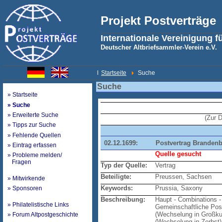
Projekt Postverträge
Internationale Vereinigung f
Deutscher Altbriefsammler-Verein e.V.
l
Startseite
Suche
Suche
» Startseite
» Suche
» Erweiterte Suche
(Zur 
» Tipps zur Suche
» Fehlende Quellen
02.12.1699:
Postvertrag Branden
» Eintrag erfassen
Quelle gesucht
» Probleme melden/
Fragen
Typ der Quelle:
Vertrag
Beteiligte:
Preussen, Sachsen
» Mitwirkende
Keywords:
Prussia, Saxony
» Sponsoren
Beschreibung:
Haupt - Combinations -
» Philatelistische Links
Gemeinschaftliche Post
(Wechselung in Großkug
» Forum Altpostgeschichte
(Wechselung in Zerbst)