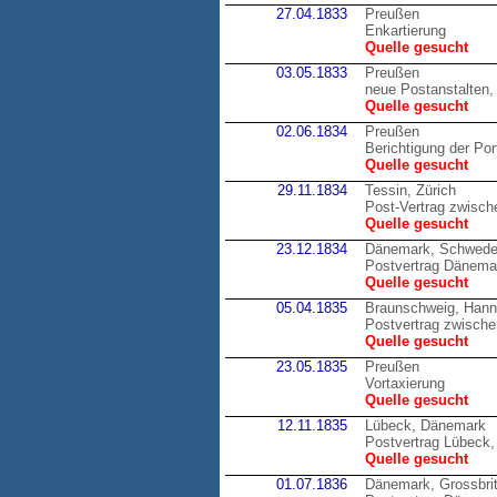
27.04.1833
Preußen
Enkartierung
Quelle gesucht
03.05.1833
Preußen
neue Postanstalten,
Quelle gesucht
02.06.1834
Preußen
Berichtigung der Por
Quelle gesucht
29.11.1834
Tessin, Zürich
Post-Vertrag zwisch
Quelle gesucht
23.12.1834
Dänemark, Schwed
Postvertrag Dänemar
Quelle gesucht
05.04.1835
Braunschweig, Hann
Postvertrag zwisc
Quelle gesucht
23.05.1835
Preußen
Vortaxierung
Quelle gesucht
12.11.1835
Lübeck, Dänemark
Postvertrag Lübeck
Quelle gesucht
01.07.1836
Dänemark, Grossbri