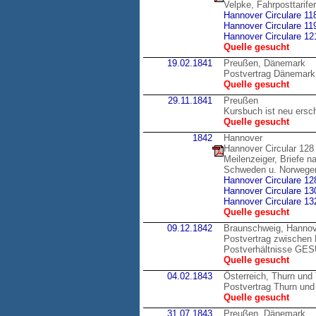
Velpke, Fahrposttarif
Hannover Circulare 11
Hannover Circulare 11
Hannover Circulare 12
Quelle gesucht
19.02.1841
Preußen, Dänemark
Postvertrag Dänemark
Quelle gesucht
29.11.1841
Preußen
Kursbuch ist neu ersc
Quelle gesucht
1842
Hannover
Hannover Circular 128
Meilenzeiger, Briefe 
Schweden u. Norwege
Hannover Circulare 12
Hannover Circulare 13
Hannover Circulare 13
Quelle gesucht
09.12.1842
Braunschweig, Hannov
Postvertrag zwischen 
Postverhältnisse GE
Quelle gesucht
04.02.1843
Österreich, Thurn und
Postvertrag Thurn und 
Quelle gesucht
31.07.1843
Preußen, Dänemark