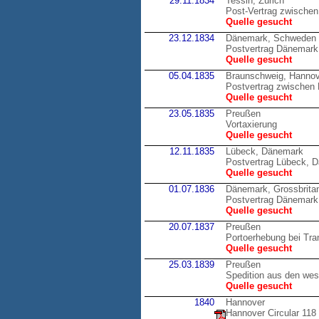
29.11.1834
Tessin, Zürich
Post-Vertrag zwischen
Quelle gesucht
23.12.1834
Dänemark, Schweden
Postvertrag Dänemark 
Quelle gesucht
05.04.1835
Braunschweig, Hannov
Postvertrag zwische
Quelle gesucht
23.05.1835
Preußen
Vortaxierung
Quelle gesucht
12.11.1835
Lübeck, Dänemark
Postvertrag Lübeck, 
Quelle gesucht
01.07.1836
Dänemark, Grossbrita
Postvertrag Dänemark,
Quelle gesucht
20.07.1837
Preußen
Portoerhebung bei Tran
Quelle gesucht
25.03.1839
Preußen
Spedition aus den wes
Quelle gesucht
1840
Hannover
Hannover Circular 118