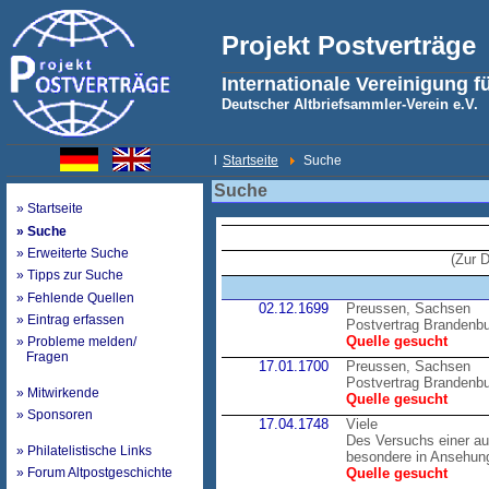
Projekt Postverträge
Internationale Vereinigung f
Deutscher Altbriefsammler-Verein e.V.
l
Startseite
Suche
Suche
» Startseite
» Suche
» Erweiterte Suche
(Zur 
» Tipps zur Suche
» Fehlende Quellen
02.12.1699
Preussen, Sachsen
» Eintrag erfassen
Postvertrag Brandenb
Quelle gesucht
» Probleme melden/
Fragen
17.01.1700
Preussen, Sachsen
Postvertrag Brandenb
» Mitwirkende
Quelle gesucht
» Sponsoren
17.04.1748
Viele
Des Versuchs einer au
» Philatelistische Links
besondere in Ansehung
» Forum Altpostgeschichte
Quelle gesucht