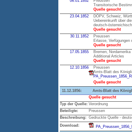
06.01.1852
Preussen
Transitorische Bestim
Quelle gesucht
23.04.1852
DÖPV, Schweiz, Würt
Uebereinkunft über di
deutsch-österreichisc
Quelle gesucht
30.11.1852
Preussen
Erlasse, Verfügungen 
Quelle gesucht
17.05.1855
Bremen, Nordamerika
Additional Articles
Quelle gesucht
12.10.1856
Preussen
Amts-Blatt des Königl
PA_Preussen_1856_Re
Quelle gesucht
11.12.1856:
Amts-Blatt des König
Quelle gesucht
Typ der Quelle:
Verordnung
Beteiligte:
Preussen
Beschreibung:
Gedruckte Quelle - deut
Download:
PA_Preussen_1856_R