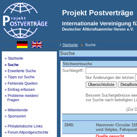
Projekt Postverträge
Internationale Vereinigung f
Deutscher Altbriefsammler-Verein e.V.
l
Startseite
Suche
Suche
» Startseite
Stichwortsuche
» Suche
Suchbegriff:
» Erweiterte Suche
» Tipps zur Suche
Nur Änderungen der letzten
» Fehlende Quellen
» Eintrag erfassen
Bessere Suchergebnisse werd
» Probleme melden/
zur Suche nach beteiligten 
Fragen
(Zur 
» Mitwirkende
» Sponsoren
1840:
Hannover Circular 118
» Philatelistische Links
und Velpke, Fahrpost
» Forum Altpostgeschichte
Quelle gesucht