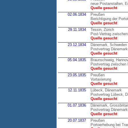
neue Postanstalten, E
Quelle gesucht
02.06.1834
Preußen
Berichtigung der Porto
Quelle gesucht
29.11.1834
Tessin, Zürich
Post-Vertrag zwischen
Quelle gesucht
23.12.1834
Dänemark, Schweden
Postvertrag Dänemark 
Quelle gesucht
05.04.1835
Braunschweig, Hannov
Postvertrag zwische
Quelle gesucht
23.05.1835
Preußen
Vortaxierung
Quelle gesucht
12.11.1835
Lübeck, Dänemark
Postvertrag Lübeck, 
Quelle gesucht
01.07.1836
Dänemark, Grossbrita
Postvertrag Dänemark,
Quelle gesucht
20.07.1837
Preußen
Portoerhebung bei Tran