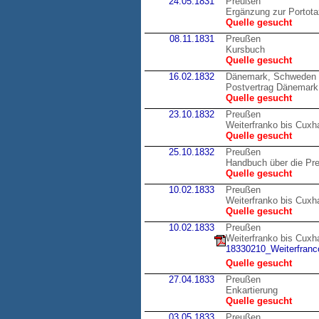
24.05.1831
Preußen
Ergänzung zur Portot
Quelle gesucht
08.11.1831
Preußen
Kursbuch
Quelle gesucht
16.02.1832
Dänemark, Schweden
Postvertrag Dänemark
Quelle gesucht
23.10.1832
Preußen
Weiterfranko bis Cux
Quelle gesucht
25.10.1832
Preußen
Handbuch über die Pr
Quelle gesucht
10.02.1833
Preußen
Weiterfranko bis Cux
Quelle gesucht
10.02.1833
Preußen
Weiterfranko bis Cux
18330210_Weiterfranco
Quelle gesucht
27.04.1833
Preußen
Enkartierung
Quelle gesucht
03.05.1833
Preußen