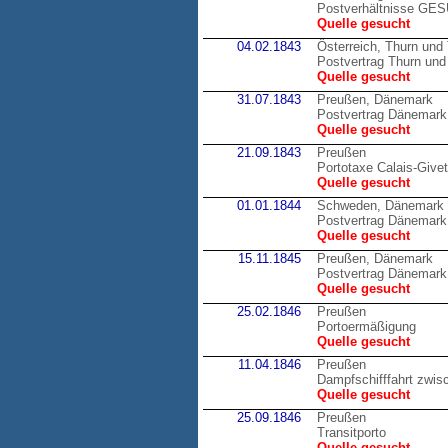
Postverhältnisse GE
Quelle gesucht
04.02.1843
Österreich, Thurn und
Postvertrag Thurn und 
Quelle gesucht
31.07.1843
Preußen, Dänemark
Postvertrag Dänemark
Quelle gesucht
21.09.1843
Preußen
Portotaxe Calais-Givet
Quelle gesucht
01.01.1844
Schweden, Dänemark
Postvertrag Dänemark
Quelle gesucht
15.11.1845
Preußen, Dänemark
Postvertrag Dänemark
Quelle gesucht
25.02.1846
Preußen
Portoermäßigung
Quelle gesucht
11.04.1846
Preußen
Dampfschifffahrt zwis
Quelle gesucht
25.09.1846
Preußen
Transitporto
Quelle gesucht