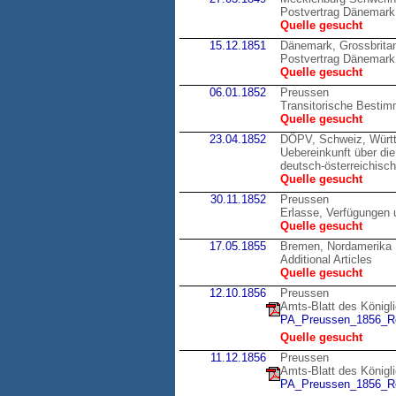
Postvertrag Dänemark
Quelle gesucht
15.12.1851
Dänemark, Grossbrita
Postvertrag Dänemark,
Quelle gesucht
06.01.1852
Preussen
Transitorische Bestim
Quelle gesucht
23.04.1852
DÖPV, Schweiz, Würt
Uebereinkunft über di
deutsch-österreichisc
Quelle gesucht
30.11.1852
Preussen
Erlasse, Verfügungen 
Quelle gesucht
17.05.1855
Bremen, Nordamerika
Additional Articles
Quelle gesucht
12.10.1856
Preussen
Amts-Blatt des Königl
PA_Preussen_1856_Re
Quelle gesucht
11.12.1856
Preussen
Amts-Blatt des Königl
PA_Preussen_1856_Re