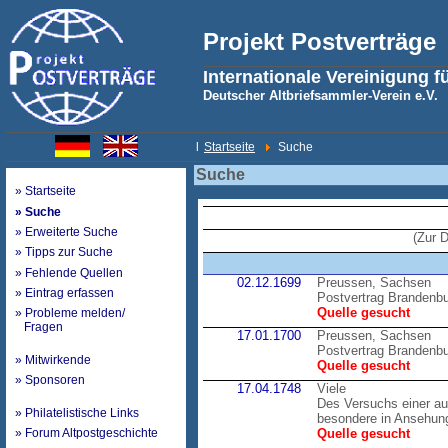
Projekt Postverträge
Internationale Vereinigung f
Deutscher Altbriefsammler-Verein e.V.
l
Startseite
Suche
Suche
» Startseite
» Suche
» Erweiterte Suche
(Zur 
» Tipps zur Suche
» Fehlende Quellen
02.12.1699
Preussen, Sachsen
» Eintrag erfassen
Postvertrag Brandenb
Quelle gesucht
» Probleme melden/
Fragen
17.01.1700
Preussen, Sachsen
Postvertrag Brandenb
» Mitwirkende
Quelle gesucht
» Sponsoren
17.04.1748
Viele
Des Versuchs einer au
» Philatelistische Links
besondere in Ansehung
» Forum Altpostgeschichte
Quelle gesucht