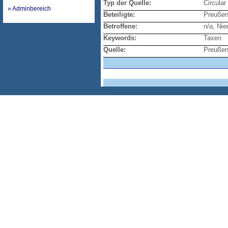
Typ der Quelle:
Circular
» Adminbereich
Beteiligte:
Preuße
Betroffene:
n/a, Nie
Keywords:
Taxen
Quelle:
Preußen