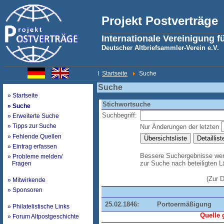
Projekt Postverträge
Internationale Vereinigung f
Deutscher Altbriefsammler-Verein e.V.
l
Startseite
Suche
Suche
» Startseite
Stichwortsuche
» Suche
Suchbegriff:
» Erweiterte Suche
» Tipps zur Suche
Nur Änderungen der letzten
» Fehlende Quellen
» Eintrag erfassen
Bessere Suchergebnisse werd
» Probleme melden/
zur Suche nach beteiligten 
Fragen
(Zur 
» Mitwirkende
» Sponsoren
25.02.1846:
Portoermäßigung
» Philatelistische Links
Quelle 
» Forum Altpostgeschichte