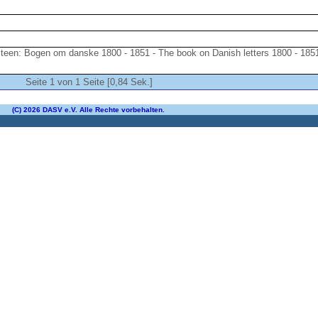
teen: Bogen om danske 1800 - 1851 - The book on Danish letters 1800 - 185
Seite 1 von 1 Seite [0,84 Sek.]
(C) 2026 DASV e.V. Alle Rechte vorbehalten.