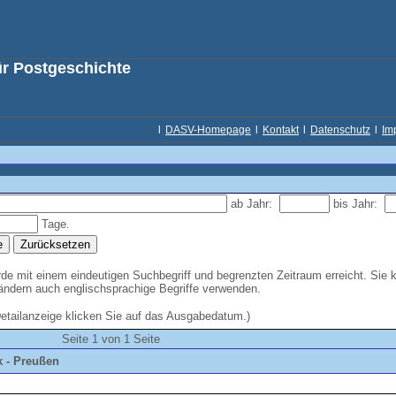
ür Postgeschichte
l
DASV-Homepage
l
Kontakt
l
Datenschutz
l
Im
ab Jahr:
bis Jahr:
Tage.
e mit einem eindeutigen Suchbegriff und begrenzten Zeitraum erreicht. Sie 
Ländern auch englischsprachige Begriffe verwenden.
Detailanzeige klicken Sie auf das Ausgabedatum.)
Seite 1 von 1 Seite
 - Preußen