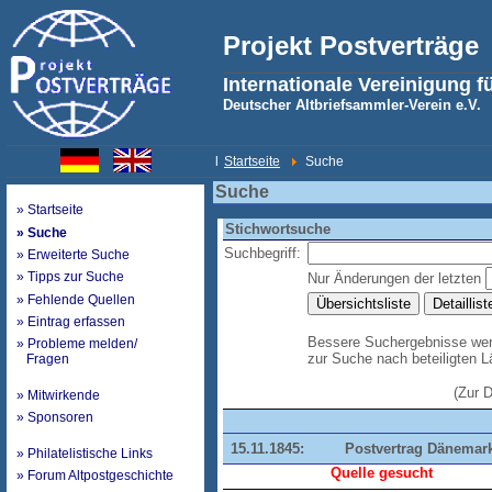
Projekt Postverträge
Internationale Vereinigung f
Deutscher Altbriefsammler-Verein e.V.
l
Startseite
Suche
Suche
» Startseite
Stichwortsuche
» Suche
Suchbegriff:
» Erweiterte Suche
» Tipps zur Suche
Nur Änderungen der letzten
» Fehlende Quellen
» Eintrag erfassen
Bessere Suchergebnisse werd
» Probleme melden/
zur Suche nach beteiligten 
Fragen
(Zur 
» Mitwirkende
» Sponsoren
15.11.1845:
Postvertrag Dänemark
» Philatelistische Links
Quelle gesucht
» Forum Altpostgeschichte