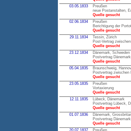
03.05.1833
Preußen
neue Postanstalten, E
Quelle gesucht
02.06.1834
Preußen
Berichtigung der Porto
Quelle gesucht
29.11.1834
Tessin, Zürich
Post-Vertrag zwischen
Quelle gesucht
23.12.1834
Dänemark, Schweden
Postvertrag Dänemark 
Quelle gesucht
05.04.1835
Braunschweig, Hannov
Postvertrag zwische
Quelle gesucht
23.05.1835
Preußen
Vortaxierung
Quelle gesucht
12.11.1835
Lübeck, Dänemark
Postvertrag Lübeck, 
Quelle gesucht
01.07.1836
Dänemark, Grossbrita
Postvertrag Dänemark,
Quelle gesucht
20.07.1837
Preußen