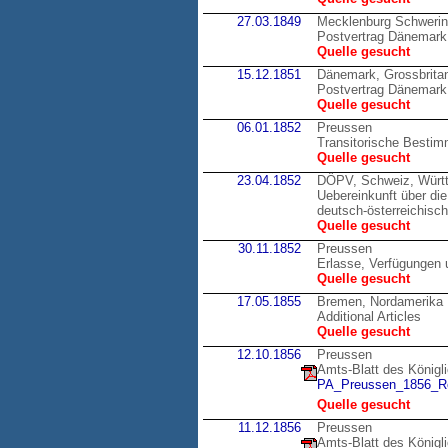
27.03.1849
Mecklenburg Schweri
Postvertrag Dänemark
Quelle gesucht
15.12.1851
Dänemark, Grossbrita
Postvertrag Dänemark,
Quelle gesucht
06.01.1852
Preussen
Transitorische Bestim
Quelle gesucht
23.04.1852
DÖPV, Schweiz, Würt
Uebereinkunft über di
deutsch-österreichisc
Quelle gesucht
30.11.1852
Preussen
Erlasse, Verfügungen 
Quelle gesucht
17.05.1855
Bremen, Nordamerika
Additional Articles
Quelle gesucht
12.10.1856
Preussen
Amts-Blatt des Königl
PA_Preussen_1856_Re
Quelle gesucht
11.12.1856
Preussen
Amts-Blatt des Königl