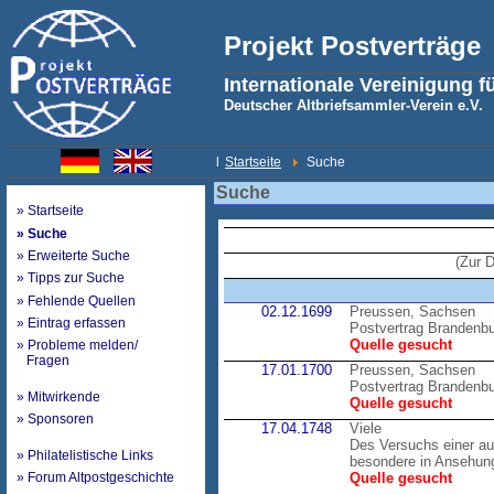
Projekt Postverträge
Internationale Vereinigung f
Deutscher Altbriefsammler-Verein e.V.
l
Startseite
Suche
Suche
» Startseite
» Suche
» Erweiterte Suche
(Zur 
» Tipps zur Suche
» Fehlende Quellen
02.12.1699
Preussen, Sachsen
» Eintrag erfassen
Postvertrag Brandenb
Quelle gesucht
» Probleme melden/
Fragen
17.01.1700
Preussen, Sachsen
Postvertrag Brandenb
» Mitwirkende
Quelle gesucht
» Sponsoren
17.04.1748
Viele
Des Versuchs einer au
» Philatelistische Links
besondere in Ansehung
» Forum Altpostgeschichte
Quelle gesucht