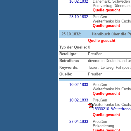
16.02.1832
Dänemark, Schweden
Postvertrag Dänemark
Quelle gesucht
23.10.1832
Preußen
Weiterfranko bis Cux
Quelle gesucht
25.10.1832:
Handbuch über die P
Quelle gesucht
Typ der Quelle:
0
Beteiligte:
Preußen
Betroffene:
diverse in Deutschland u
Keywords:
Taxen, Leitweg, Fahrpost
Quelle:
Preußen
10.02.1833
Preußen
Weiterfranko bis Cux
Quelle gesucht
10.02.1833
Preußen
Weiterfranko bis Cux
18330210_Weiterfranco
Quelle gesucht
27.04.1833
Preußen
Enkartierung
Quelle gesucht