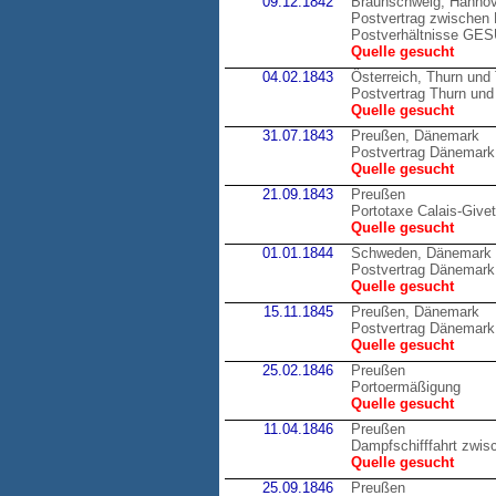
09.12.1842
Braunschweig, Hannov
Postvertrag zwischen 
Postverhältnisse GE
Quelle gesucht
04.02.1843
Österreich, Thurn und
Postvertrag Thurn und 
Quelle gesucht
31.07.1843
Preußen, Dänemark
Postvertrag Dänemark
Quelle gesucht
21.09.1843
Preußen
Portotaxe Calais-Givet
Quelle gesucht
01.01.1844
Schweden, Dänemark
Postvertrag Dänemark
Quelle gesucht
15.11.1845
Preußen, Dänemark
Postvertrag Dänemark
Quelle gesucht
25.02.1846
Preußen
Portoermäßigung
Quelle gesucht
11.04.1846
Preußen
Dampfschifffahrt zwis
Quelle gesucht
25.09.1846
Preußen