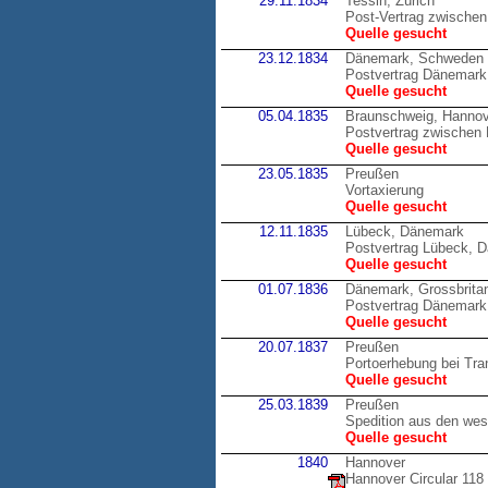
29.11.1834
Tessin, Zürich
Post-Vertrag zwischen
Quelle gesucht
23.12.1834
Dänemark, Schweden
Postvertrag Dänemark 
Quelle gesucht
05.04.1835
Braunschweig, Hannov
Postvertrag zwische
Quelle gesucht
23.05.1835
Preußen
Vortaxierung
Quelle gesucht
12.11.1835
Lübeck, Dänemark
Postvertrag Lübeck, 
Quelle gesucht
01.07.1836
Dänemark, Grossbrita
Postvertrag Dänemark,
Quelle gesucht
20.07.1837
Preußen
Portoerhebung bei Tran
Quelle gesucht
25.03.1839
Preußen
Spedition aus den wes
Quelle gesucht
1840
Hannover
Hannover Circular 118