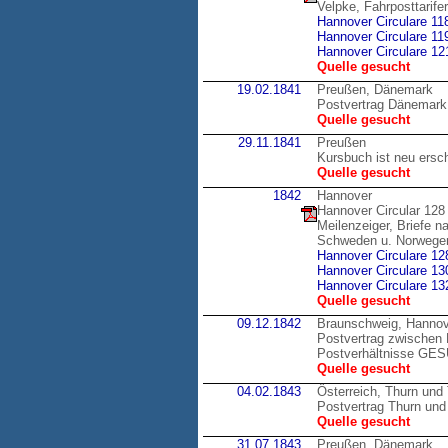
Velpke, Fahrposttarif
Hannover Circulare 11
Hannover Circulare 11
Hannover Circulare 12
Quelle gesucht
19.02.1841
Preußen, Dänemark
Postvertrag Dänemark
Quelle gesucht
29.11.1841
Preußen
Kursbuch ist neu ersc
Quelle gesucht
1842
Hannover
Hannover Circular 128
Meilenzeiger, Briefe 
Schweden u. Norwege
Hannover Circulare 12
Hannover Circulare 13
Hannover Circulare 13
Quelle gesucht
09.12.1842
Braunschweig, Hannov
Postvertrag zwischen 
Postverhältnisse GE
Quelle gesucht
04.02.1843
Österreich, Thurn und
Postvertrag Thurn und 
Quelle gesucht
31.07.1843
Preußen, Dänemark