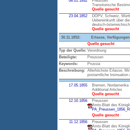
06.01.1852
Preussen
Transitorische Bestim
Quelle gesucht
23.04.1852
DÖPV, Schweiz, Würt
Uebereinkunft über di
deutsch-österreichisc
Quelle gesucht
30.11.1852:
Erlasse, Verfügungen
Quelle gesucht
Typ der Quelle:
Verordnung
Beteiligte:
Preussen
Keywords:
Prussia
Beschreibung:
Allerhöchste Erlasse, Mi
postamtliche Insinuation 
17.05.1855
Bremen, Nordamerika
Additional Articles
Quelle gesucht
12.10.1856
Preussen
Amts-Blatt des Königl
PA_Preussen_1856_Re
Quelle gesucht
11.12.1856
Preussen
Amts-Blatt des Königl