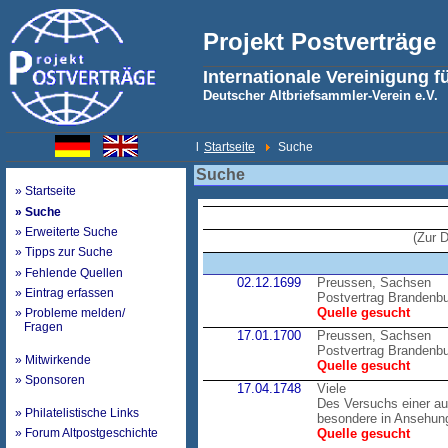
Projekt Postverträge
Internationale Vereinigung f
Deutscher Altbriefsammler-Verein e.V.
l
Startseite
Suche
Suche
» Startseite
» Suche
» Erweiterte Suche
(Zur 
» Tipps zur Suche
» Fehlende Quellen
02.12.1699
Preussen, Sachsen
» Eintrag erfassen
Postvertrag Brandenb
Quelle gesucht
» Probleme melden/
Fragen
17.01.1700
Preussen, Sachsen
Postvertrag Brandenb
» Mitwirkende
Quelle gesucht
» Sponsoren
17.04.1748
Viele
Des Versuchs einer au
» Philatelistische Links
besondere in Ansehung
» Forum Altpostgeschichte
Quelle gesucht