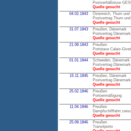
Postverhältnisse GE
Quelle gesucht
04.02.1843
Österreich, Thurn und
Postvertrag Thurn und 
Quelle gesucht
31.07.1843
Preußen, Dänemark
Postvertrag Dänemark
Quelle gesucht
21.09.1843
Preußen
Portotaxe Calais-Givet
Quelle gesucht
01.01.1844
Schweden, Dänemark
Postvertrag Dänemark
Quelle gesucht
15.11.1845
Preußen, Dänemark
Postvertrag Dänemark
Quelle gesucht
25.02.1846
Preußen
Portoermäßigung
Quelle gesucht
11.04.1846
Preußen
Dampfschifffahrt zwis
Quelle gesucht
25.09.1846
Preußen
Transitporto
Quelle gesucht