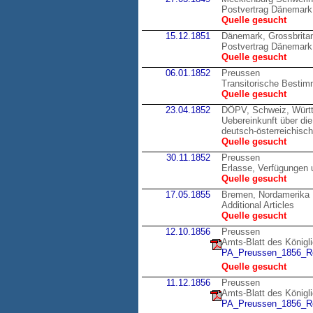
Postvertrag Dänemark
Quelle gesucht
15.12.1851
Dänemark, Grossbrita
Postvertrag Dänemark,
Quelle gesucht
06.01.1852
Preussen
Transitorische Bestim
Quelle gesucht
23.04.1852
DÖPV, Schweiz, Würt
Uebereinkunft über di
deutsch-österreichisc
Quelle gesucht
30.11.1852
Preussen
Erlasse, Verfügungen 
Quelle gesucht
17.05.1855
Bremen, Nordamerika
Additional Articles
Quelle gesucht
12.10.1856
Preussen
Amts-Blatt des Königl
PA_Preussen_1856_Re
Quelle gesucht
11.12.1856
Preussen
Amts-Blatt des Königl
PA_Preussen_1856_Re