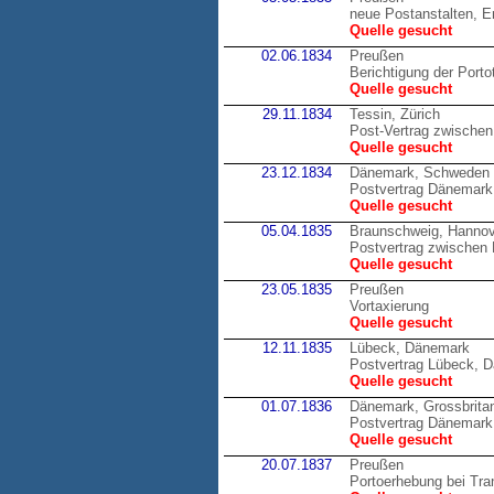
neue Postanstalten, E
Quelle gesucht
02.06.1834
Preußen
Berichtigung der Porto
Quelle gesucht
29.11.1834
Tessin, Zürich
Post-Vertrag zwischen
Quelle gesucht
23.12.1834
Dänemark, Schweden
Postvertrag Dänemark 
Quelle gesucht
05.04.1835
Braunschweig, Hannov
Postvertrag zwische
Quelle gesucht
23.05.1835
Preußen
Vortaxierung
Quelle gesucht
12.11.1835
Lübeck, Dänemark
Postvertrag Lübeck, 
Quelle gesucht
01.07.1836
Dänemark, Grossbrita
Postvertrag Dänemark,
Quelle gesucht
20.07.1837
Preußen
Portoerhebung bei Tran