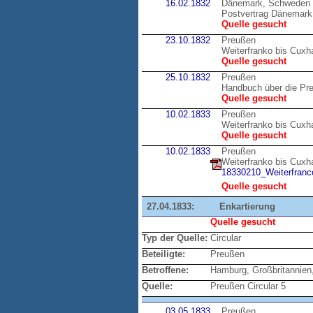
16.02.1832
Dänemark, Schweden
Postvertrag Dänemark
Quelle gesucht
23.10.1832
Preußen
Weiterfranko bis Cux
Quelle gesucht
25.10.1832
Preußen
Handbuch über die Pr
Quelle gesucht
10.02.1833
Preußen
Weiterfranko bis Cux
Quelle gesucht
10.02.1833
Preußen
Weiterfranko bis Cux
18330210_Weiterfranco
Quelle gesucht
27.04.1833:
Enkartierung
Quelle gesucht
Typ der Quelle:
Circular
Beteiligte:
Preußen
Betroffene:
Hamburg, Großbritannien,
Quelle:
Preußen Circular 5
03.05.1833
Preußen