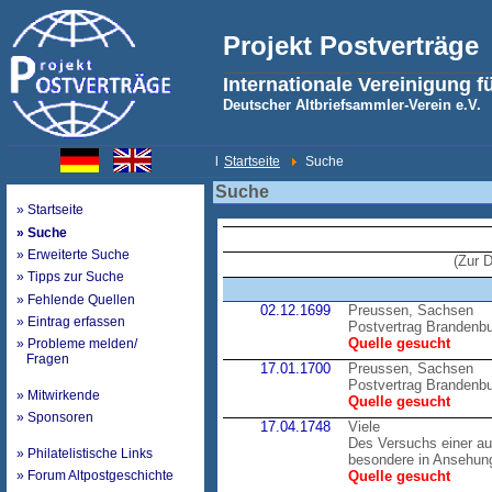
Projekt Postverträge
Internationale Vereinigung f
Deutscher Altbriefsammler-Verein e.V.
l
Startseite
Suche
Suche
» Startseite
» Suche
» Erweiterte Suche
(Zur 
» Tipps zur Suche
» Fehlende Quellen
02.12.1699
Preussen, Sachsen
» Eintrag erfassen
Postvertrag Brandenb
Quelle gesucht
» Probleme melden/
Fragen
17.01.1700
Preussen, Sachsen
Postvertrag Brandenb
» Mitwirkende
Quelle gesucht
» Sponsoren
17.04.1748
Viele
Des Versuchs einer au
» Philatelistische Links
besondere in Ansehung
» Forum Altpostgeschichte
Quelle gesucht