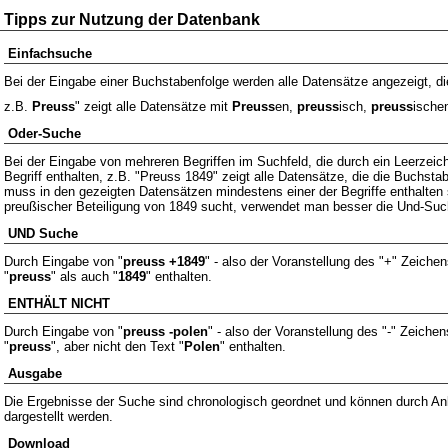
Tipps zur Nutzung der Datenbank
Einfachsuche
Bei der Eingabe einer Buchstabenfolge werden alle Datensätze angezeigt, di
z.B.
Preuss
" zeigt alle Datensätze mit
Preuss
en,
preuss
isch,
preuss
ische
Oder-Suche
Bei der Eingabe von mehreren Begriffen im Suchfeld, die durch ein Leerzeic
Begriff enthalten, z.B. "Preuss 1849" zeigt alle Datensätze, die die Buchsta
muss in den gezeigten Datensätzen mindestens einer der Begriffe enthalte
preußischer Beteiligung von 1849 sucht, verwendet man besser die Und-Suc
UND Suche
Durch Eingabe von "
preuss +1849
" - also der Voranstellung des "+" Zeiche
"
preuss
" als auch "
1849
" enthalten.
ENTHÄLT NICHT
Durch Eingabe von "
preuss -polen
" - also der Voranstellung des "-" Zeiche
"
preuss
", aber nicht den Text "
Polen
" enthalten.
Ausgabe
Die Ergebnisse der Suche sind chronologisch geordnet und können durch Ankl
dargestellt werden.
Download