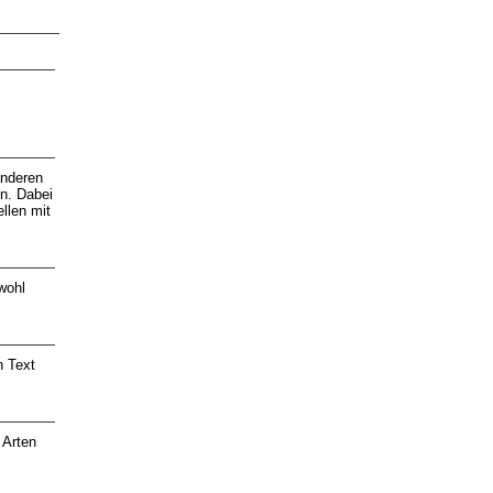
anderen
en. Dabei
llen mit
wohl
n Text
 Arten