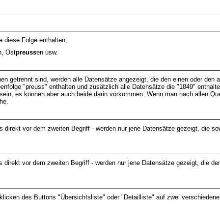
e diese Folge enthalten,
n, Ost
preuss
en usw.
hen getrennt sind, werden alle Datensätze angezeigt, die den einen oder den 
benfolge "preuss" enthalten und zusätzlich alle Datensätze die "1849" enthalt
n sein, es können aber auch beide darin vorkommen. Wenn man nach allen Que
he.
ns direkt vor dem zweiten Begriff - werden nur jene Datensätze gezeigt, die so
ns direkt vor dem zweiten Begriff - werden nur jene Datensätze gezeigt, die de
icken des Buttons "Übersichtsliste" oder "Detailliste" auf zwei verschiedene