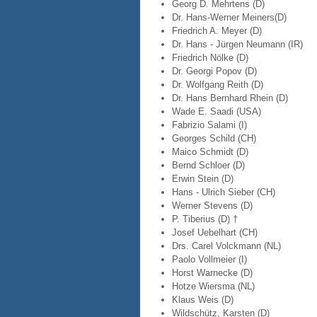
Georg D. Mehrtens (D)
Dr. Hans-Werner Meiners(D)
Friedrich A. Meyer (D)
Dr. Hans - Jürgen Neumann (IR)
Friedrich Nölke (D)
Dr. Georgi Popov (D)
Dr. Wolfgang Reith (D)
Dr. Hans Bernhard Rhein (D)
Wade E. Saadi (USA)
Fabrizio Salami (I)
Georges Schild (CH)
Maico Schmidt (D)
Bernd Schloer (D)
Erwin Stein (D)
Hans - Ulrich Sieber (CH)
Werner Stevens (D)
P. Tiberius (D) †
Josef Uebelhart (CH)
Drs. Carel Volckmann (NL)
Paolo Vollmeier (I)
Horst Warnecke (D)
Hotze Wiersma (NL)
Klaus Weis (D)
Wildschütz, Karsten (D)