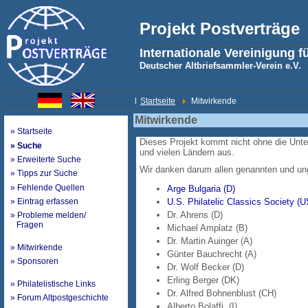
Projekt Postverträge
Internationale Vereinigung f
Deutscher Altbriefsammler-Verein e.V.
l
Startseite
Mitwirkende
Mitwirkende
» Startseite
Dieses Projekt kommt nicht ohne die Unter
» Suche
und vielen Ländern aus.
» Erweiterte Suche
Wir danken darum allen genannten und ung
» Tipps zur Suche
» Fehlende Quellen
Arge Bulgaria (D)
U.S. Philatelic Classics Society (
» Eintrag erfassen
Dr. Ahrens (D)
» Probleme melden/
Fragen
Michael Amplatz (B)
Dr. Martin Auinger (A)
» Mitwirkende
Günter Bauchrecht (A)
» Sponsoren
Dr. Wolf Becker (D
)
Erling Berger (DK)
» Philatelistische Links
Dr. Alfred Bohnenblust (CH)
» Forum Altpostgeschichte
Alberto Bolaffi, (I)