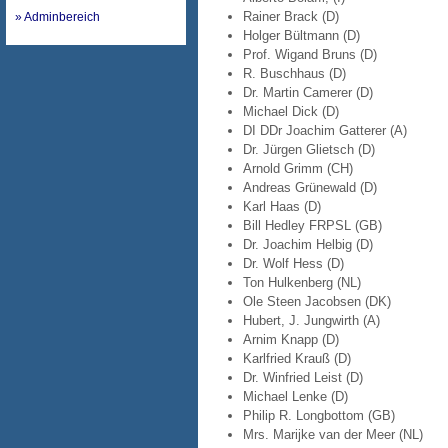
Rainer Brack (D)
» Adminbereich
Holger Bültmann (D)
Prof. Wigand Bruns (D)
R. Buschhaus (D)
Dr. Martin Camerer (D)
Michael Dick (D)
DI DDr Joachim Gatterer (A)
Dr. Jürgen Glietsch (D)
Arnold Grimm (CH)
Andreas Grünewald (D)
Karl Haas (D)
Bill Hedley FRPSL (GB)
Dr. Joachim Helbig (D)
Dr. Wolf Hess (D)
Ton Hulkenberg (NL)
Ole Steen Jacobsen (DK)
Hubert, J. Jungwirth (A)
Arnim Knapp (D)
Karlfried Krauß (D)
Dr. Winfried Leist (D)
Michael Lenke (D)
Philip R. Longbottom (GB)
Mrs. Marijke van der Meer (NL)